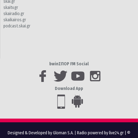
skai.gr
skaitv.gr
skairadio.gr
skaikairos.gr
podcast.skai.gr
bwinΣΠΟΡ FM Social
Download App
Designed & Developed by Gloman S.A.
|
Radio powered by live24.gr
| ©