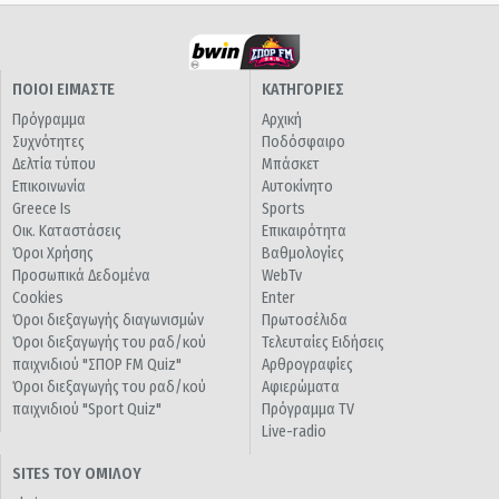
ΠΟΙΟΙ ΕΙΜΑΣΤΕ
ΚΑΤΗΓΟΡΙΕΣ
Πρόγραμμα
Αρχική
Συχνότητες
Ποδόσφαιρο
Δελτία τύπου
Μπάσκετ
Επικοινωνία
Αυτοκίνητο
Greece Is
Sports
Οικ. Καταστάσεις
Επικαιρότητα
Όροι Χρήσης
Βαθμολογίες
Προσωπικά Δεδομένα
WebTv
Cookies
Enter
Όροι διεξαγωγής διαγωνισμών
Πρωτοσέλιδα
Όροι διεξαγωγής του ραδ/κού
Τελευταίες Ειδήσεις
παιχνιδιού "ΣΠΟΡ FM Quiz"
Αρθρογραφίες
Όροι διεξαγωγής του ραδ/κού
Αφιερώματα
παιχνιδιού "Sport Quiz"
Πρόγραμμα TV
Live-radio
SITES ΤΟΥ ΟΜΙΛΟΥ