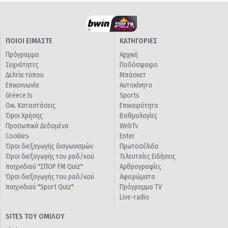
ΠΟΙΟΙ ΕΙΜΑΣΤΕ
ΚΑΤΗΓΟΡΙΕΣ
Πρόγραμμα
Αρχική
Συχνότητες
Ποδόσφαιρο
Δελτία τύπου
Μπάσκετ
Επικοινωνία
Αυτοκίνητο
Greece Is
Sports
Οικ. Καταστάσεις
Επικαιρότητα
Όροι Χρήσης
Βαθμολογίες
Προσωπικά Δεδομένα
WebTv
Cookies
Enter
Όροι διεξαγωγής διαγωνισμών
Πρωτοσέλιδα
Όροι διεξαγωγής του ραδ/κού
Τελευταίες Ειδήσεις
παιχνιδιού "ΣΠΟΡ FM Quiz"
Αρθρογραφίες
Όροι διεξαγωγής του ραδ/κού
Αφιερώματα
παιχνιδιού "Sport Quiz"
Πρόγραμμα TV
Live-radio
SITES ΤΟΥ ΟΜΙΛΟΥ