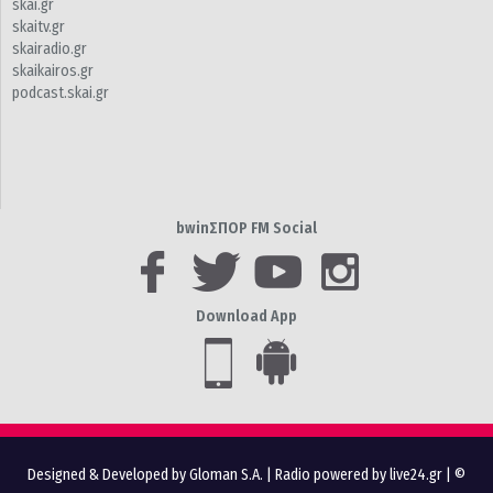
skai.gr
skaitv.gr
skairadio.gr
skaikairos.gr
podcast.skai.gr
bwinΣΠΟΡ FM Social
Download App
Designed & Developed by Gloman S.A.
|
Radio powered by live24.gr
| ©