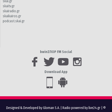
skai.gr
skaitv.gr
skairadio.gr
skaikairos.gr
podcast.skai.gr
bwinΣΠΟΡ FM Social
Download App
Designed & Developed by Gloman S.A.
|
Radio powered by live24.gr
| ©