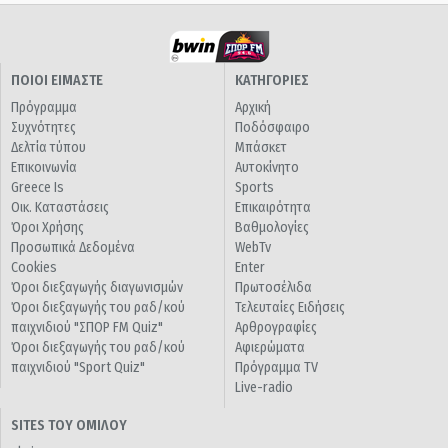
ΠΟΙΟΙ ΕΙΜΑΣΤΕ
ΚΑΤΗΓΟΡΙΕΣ
Πρόγραμμα
Αρχική
Συχνότητες
Ποδόσφαιρο
Δελτία τύπου
Μπάσκετ
Επικοινωνία
Αυτοκίνητο
Greece Is
Sports
Οικ. Καταστάσεις
Επικαιρότητα
Όροι Χρήσης
Βαθμολογίες
Προσωπικά Δεδομένα
WebTv
Cookies
Enter
Όροι διεξαγωγής διαγωνισμών
Πρωτοσέλιδα
Όροι διεξαγωγής του ραδ/κού
Τελευταίες Ειδήσεις
παιχνιδιού "ΣΠΟΡ FM Quiz"
Αρθρογραφίες
Όροι διεξαγωγής του ραδ/κού
Αφιερώματα
παιχνιδιού "Sport Quiz"
Πρόγραμμα TV
Live-radio
SITES ΤΟΥ ΟΜΙΛΟΥ