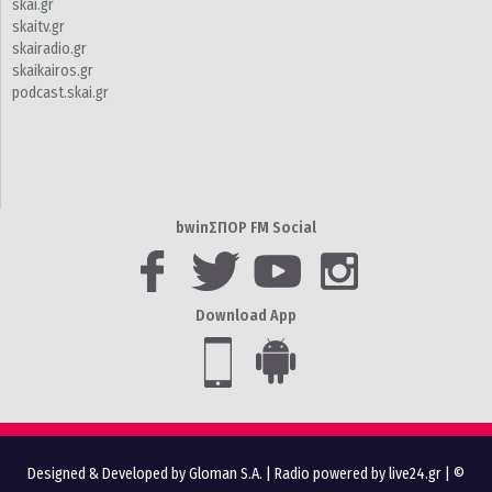
skai.gr
skaitv.gr
skairadio.gr
skaikairos.gr
podcast.skai.gr
bwinΣΠΟΡ FM Social
Download App
Designed & Developed by Gloman S.A.
|
Radio powered by live24.gr
| ©