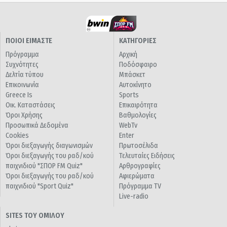
ΠΟΙΟΙ ΕΙΜΑΣΤΕ
ΚΑΤΗΓΟΡΙΕΣ
Πρόγραμμα
Αρχική
Συχνότητες
Ποδόσφαιρο
Δελτία τύπου
Μπάσκετ
Επικοινωνία
Αυτοκίνητο
Greece Is
Sports
Οικ. Καταστάσεις
Επικαιρότητα
Όροι Χρήσης
Βαθμολογίες
Προσωπικά Δεδομένα
WebTv
Cookies
Enter
Όροι διεξαγωγής διαγωνισμών
Πρωτοσέλιδα
Όροι διεξαγωγής του ραδ/κού
Τελευταίες Ειδήσεις
παιχνιδιού "ΣΠΟΡ FM Quiz"
Αρθρογραφίες
Όροι διεξαγωγής του ραδ/κού
Αφιερώματα
παιχνιδιού "Sport Quiz"
Πρόγραμμα TV
Live-radio
SITES ΤΟΥ ΟΜΙΛΟΥ