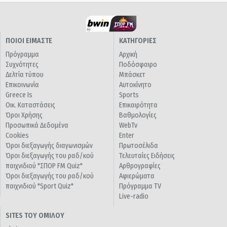
ΠΟΙΟΙ ΕΙΜΑΣΤΕ
ΚΑΤΗΓΟΡΙΕΣ
Πρόγραμμα
Αρχική
Συχνότητες
Ποδόσφαιρο
Δελτία τύπου
Μπάσκετ
Επικοινωνία
Αυτοκίνητο
Greece Is
Sports
Οικ. Καταστάσεις
Επικαιρότητα
Όροι Χρήσης
Βαθμολογίες
Προσωπικά Δεδομένα
WebTv
Cookies
Enter
Όροι διεξαγωγής διαγωνισμών
Πρωτοσέλιδα
Όροι διεξαγωγής του ραδ/κού
Τελευταίες Ειδήσεις
παιχνιδιού "ΣΠΟΡ FM Quiz"
Αρθρογραφίες
Όροι διεξαγωγής του ραδ/κού
Αφιερώματα
παιχνιδιού "Sport Quiz"
Πρόγραμμα TV
Live-radio
SITES ΤΟΥ ΟΜΙΛΟΥ