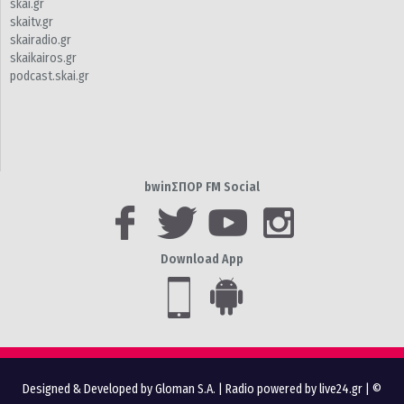
skai.gr
skaitv.gr
skairadio.gr
skaikairos.gr
podcast.skai.gr
bwinΣΠΟΡ FM Social
Download App
Designed & Developed by Gloman S.A.
|
Radio powered by live24.gr
| ©