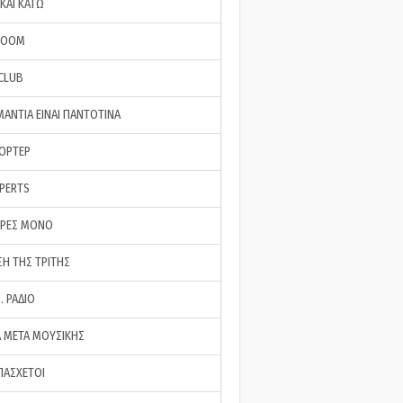
ΚΑΙ ΚΑΤΩ
ROOM
 CLUB
ΜΑΝΤΙΑ ΕΙΝΑΙ ΠΑΝΤΟΤΙΝΑ
ΠΟΡΤΕΡ
XPERTS
ΕΡΕΣ ΜΟΝΟ
ΣΗ ΤΗΣ ΤΡΙΤΗΣ
… ΡΑΔΙΟ
 ΜΕΤΑ ΜΟΥΣΙΚΗΣ
ΠΑΣΧΕΤΟΙ