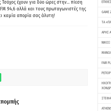
 Τσόχος έχουν για δύο ώρες στην… πίεση
ΕΠΙΘΕ
FM 94,6 αλλά και τους πρωταγωνιστές της
GAME 
ει καμία απορία σας άλυτη!
ΤA «Π
ΑΡΗΣ 
ΝΙΚΟΣ
ΜΑΝΩΛ
FAIR P
ΡΕΠΟΡ
ΗΧΟΓΡ
ΧΟΝΔ
ΣΤΕΦΑ
κπομπής
ATHEN