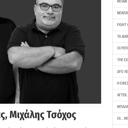
ΜΠΑΜ 
NEWS
FIGHT
ΤΑ ΔΙΑ
ΟΙ ΡΕ
THE E
ΔΥΟ Λ
Η ΕΦΕ
AFTER
ΜΠΑΛΑ
ς, Μιχάλης Τσόχος
ΟΙ… Μ