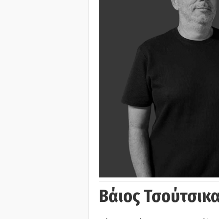
Βάιος Τσούτσικα