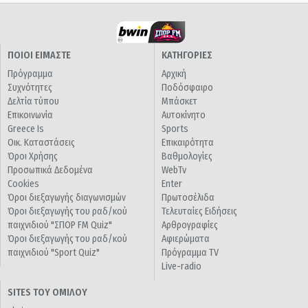
ΠΟΙΟΙ ΕΙΜΑΣΤΕ
ΚΑΤΗΓΟΡΙΕΣ
Πρόγραμμα
Αρχική
Συχνότητες
Ποδόσφαιρο
Δελτία τύπου
Μπάσκετ
Επικοινωνία
Αυτοκίνητο
Greece Is
Sports
Οικ. Καταστάσεις
Επικαιρότητα
Όροι Χρήσης
Βαθμολογίες
Προσωπικά Δεδομένα
WebTv
Cookies
Enter
Όροι διεξαγωγής διαγωνισμών
Πρωτοσέλιδα
Όροι διεξαγωγής του ραδ/κού
Τελευταίες Ειδήσεις
παιχνιδιού "ΣΠΟΡ FM Quiz"
Αρθρογραφίες
Όροι διεξαγωγής του ραδ/κού
Αφιερώματα
παιχνιδιού "Sport Quiz"
Πρόγραμμα TV
Live-radio
SITES ΤΟΥ ΟΜΙΛΟΥ