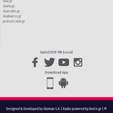
skai.gr
skaitv.gr
skairadio.gr
skaikairos.gr
podcast.skai.gr
bwinΣΠΟΡ FM Social
Download App
Designed & Developed by Gloman S.A.
|
Radio powered by live24.gr
| ©