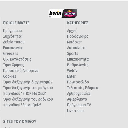
ΠΟΙΟΙ ΕΙΜΑΣΤΕ
ΚΑΤΗΓΟΡΙΕΣ
Πρόγραμμα
Αρχική
Συχνότητες
Ποδόσφαιρο
Δελτία τύπου
Μπάσκετ
Επικοινωνία
Αυτοκίνητο
Greece Is
Sports
Οικ. Καταστάσεις
Επικαιρότητα
Όροι Χρήσης
Βαθμολογίες
Προσωπικά Δεδομένα
WebTv
Cookies
Enter
Όροι διεξαγωγής διαγωνισμών
Πρωτοσέλιδα
Όροι διεξαγωγής του ραδ/κού
Τελευταίες Ειδήσεις
παιχνιδιού "ΣΠΟΡ FM Quiz"
Αρθρογραφίες
Όροι διεξαγωγής του ραδ/κού
Αφιερώματα
παιχνιδιού "Sport Quiz"
Πρόγραμμα TV
Live-radio
SITES ΤΟΥ ΟΜΙΛΟΥ