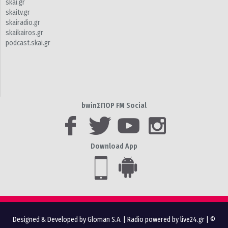
skai.gr
skaitv.gr
skairadio.gr
skaikairos.gr
podcast.skai.gr
bwinΣΠΟΡ FM Social
Download App
Designed & Developed by Gloman S.A.
|
Radio powered by live24.gr
| ©