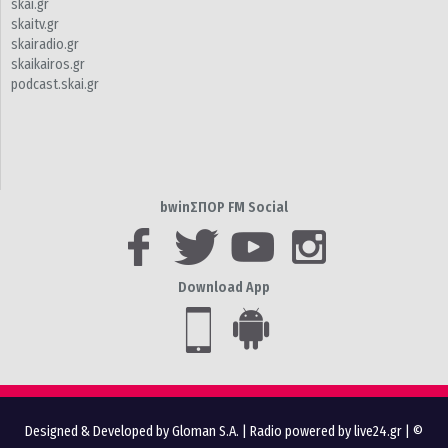
skai.gr
skaitv.gr
skairadio.gr
skaikairos.gr
podcast.skai.gr
bwinΣΠΟΡ FM Social
Download App
Designed & Developed by Gloman S.A.
|
Radio powered by live24.gr
| ©