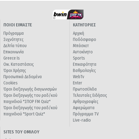
ΠΟΙΟΙ ΕΙΜΑΣΤΕ
ΚΑΤΗΓΟΡΙΕΣ
Πρόγραμμα
Αρχική
Συχνότητες
Ποδόσφαιρο
Δελτία τύπου
Μπάσκετ
Επικοινωνία
Αυτοκίνητο
Greece Is
Sports
Οικ. Καταστάσεις
Επικαιρότητα
Όροι Χρήσης
Βαθμολογίες
Προσωπικά Δεδομένα
WebTv
Cookies
Enter
Όροι διεξαγωγής διαγωνισμών
Πρωτοσέλιδα
Όροι διεξαγωγής του ραδ/κού
Τελευταίες Ειδήσεις
παιχνιδιού "ΣΠΟΡ FM Quiz"
Αρθρογραφίες
Όροι διεξαγωγής του ραδ/κού
Αφιερώματα
παιχνιδιού "Sport Quiz"
Πρόγραμμα TV
Live-radio
SITES ΤΟΥ ΟΜΙΛΟΥ