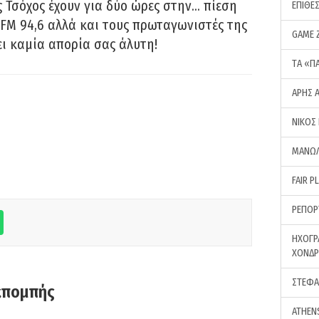
 Τσόχος έχουν για δύο ώρες στην… πίεση
ΕΠΙΘΕ
FM 94,6 αλλά και τους πρωταγωνιστές της
GAME 
ει καμία απορία σας άλυτη!
ΤA «Π
ΑΡΗΣ 
ΝΙΚΟΣ
ΜΑΝΩΛ
FAIR P
ΡΕΠΟΡ
ΗΧΟΓΡ
ΧΟΝΔ
ΣΤΕΦΑ
κπομπής
ATHEN