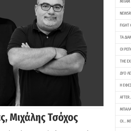
ΜΠΑΜ 
NEWS
FIGHT
ΤΑ ΔΙΑ
ΟΙ ΡΕ
THE E
ΔΥΟ Λ
Η ΕΦΕ
AFTER
ΜΠΑΛΑ
ς, Μιχάλης Τσόχος
ΟΙ… Μ