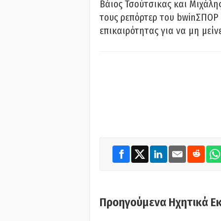
Βάιος Τσούτσικας και Μιχάλης
τους ρεπόρτερ του bwinΣΠΟΡ 
επικαιρότητας για να μη μείν
Προηγούμενα Ηχητικά Ε