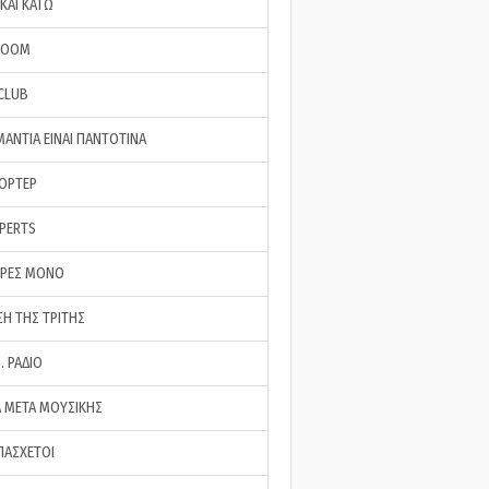
ΚΑΙ ΚΑΤΩ
ROOM
 CLUB
ΜΑΝΤΙΑ ΕΙΝΑΙ ΠΑΝΤΟΤΙΝΑ
ΠΟΡΤΕΡ
XPERTS
ΕΡΕΣ ΜΟΝΟ
ΣΗ ΤΗΣ ΤΡΙΤΗΣ
… ΡΑΔΙΟ
 ΜΕΤΑ ΜΟΥΣΙΚΗΣ
ΠΑΣΧΕΤΟΙ