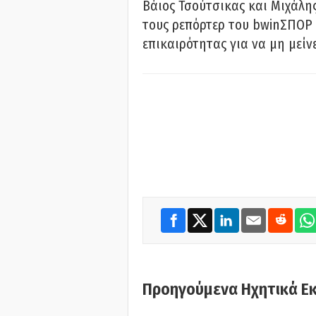
Βάιος Τσούτσικας και Μιχάλης
τους ρεπόρτερ του bwinΣΠΟΡ 
επικαιρότητας για να μη μείν
Προηγούμενα Ηχητικά Ε