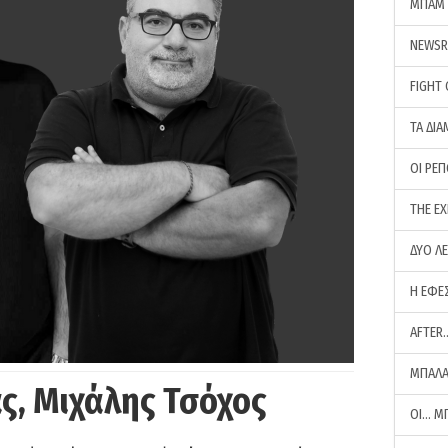
ΜΠΑΜ 
NEWS
FIGHT
ΤΑ ΔΙΑ
ΟΙ ΡΕ
THE E
ΔΥΟ Λ
Η ΕΦΕ
AFTER
ΜΠΑΛΑ
ς, Μιχάλης Τσόχος
ΟΙ… Μ