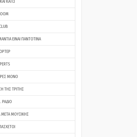
ΚΑΙ ΚΑΤΩ
ROOM
 CLUB
ΜΑΝΤΙΑ ΕΙΝΑΙ ΠΑΝΤΟΤΙΝΑ
ΠΟΡΤΕΡ
XPERTS
ΕΡΕΣ ΜΟΝΟ
ΣΗ ΤΗΣ ΤΡΙΤΗΣ
… ΡΑΔΙΟ
 ΜΕΤΑ ΜΟΥΣΙΚΗΣ
ΠΑΣΧΕΤΟΙ