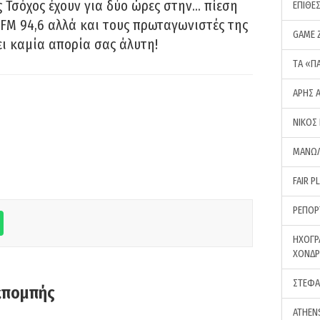
 Τσόχος έχουν για δύο ώρες στην… πίεση
ΕΠΙΘΕ
FM 94,6 αλλά και τους πρωταγωνιστές της
GAME 
ει καμία απορία σας άλυτη!
ΤA «Π
ΑΡΗΣ 
ΝΙΚΟΣ
ΜΑΝΩΛ
FAIR P
ΡΕΠΟΡ
ΗΧΟΓΡ
ΧΟΝΔ
ΣΤΕΦΑ
κπομπής
ATHEN