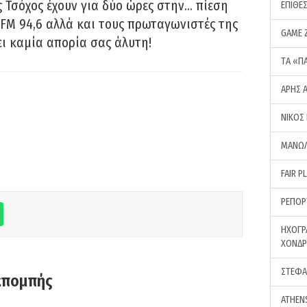
 Τσόχος έχουν για δύο ώρες στην… πίεση
ΕΠΙΘΕ
FM 94,6 αλλά και τους πρωταγωνιστές της
GAME 
ει καμία απορία σας άλυτη!
ΤA «Π
ΑΡΗΣ 
ΝΙΚΟΣ
ΜΑΝΩΛ
FAIR P
ΡΕΠΟΡ
ΗΧΟΓΡ
ΧΟΝΔ
ΣΤΕΦΑ
κπομπής
ATHEN