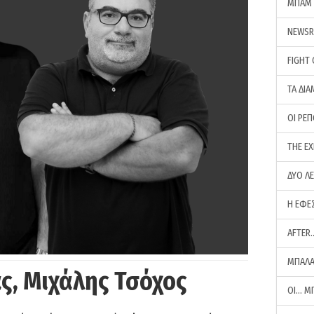
ΜΠΑΜ 
NEWS
FIGHT
ΤΑ ΔΙΑ
ΟΙ ΡΕ
THE E
ΔΥΟ Λ
Η ΕΦΕ
AFTER
ΜΠΑΛΑ
ς, Μιχάλης Τσόχος
ΟΙ… Μ