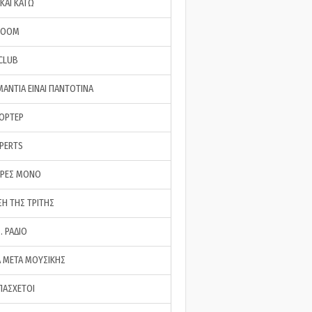
ΚΑΙ ΚΑΤΩ
ROOM
 CLUB
ΜΑΝΤΙΑ ΕΙΝΑΙ ΠΑΝΤΟΤΙΝΑ
ΠΟΡΤΕΡ
XPERTS
ΕΡΕΣ ΜΟΝΟ
ΣΗ ΤΗΣ ΤΡΙΤΗΣ
… ΡΑΔΙΟ
 ΜΕΤΑ ΜΟΥΣΙΚΗΣ
ΠΑΣΧΕΤΟΙ