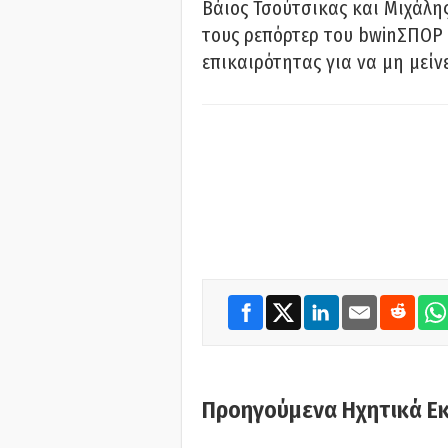
Βάιος Τσούτσικας και Μιχάλης
τους ρεπόρτερ του bwinΣΠΟΡ 
επικαιρότητας για να μη μείν
Προηγούμενα Ηχητικά Ε