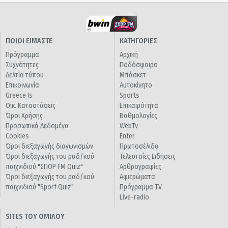
ΠΟΙΟΙ ΕΙΜΑΣΤΕ
ΚΑΤΗΓΟΡΙΕΣ
Πρόγραμμα
Αρχική
Συχνότητες
Ποδόσφαιρο
Δελτία τύπου
Μπάσκετ
Επικοινωνία
Αυτοκίνητο
Greece Is
Sports
Οικ. Καταστάσεις
Επικαιρότητα
Όροι Χρήσης
Βαθμολογίες
Προσωπικά Δεδομένα
WebTv
Cookies
Enter
Όροι διεξαγωγής διαγωνισμών
Πρωτοσέλιδα
Όροι διεξαγωγής του ραδ/κού
Τελευταίες Ειδήσεις
παιχνιδιού "ΣΠΟΡ FM Quiz"
Αρθρογραφίες
Όροι διεξαγωγής του ραδ/κού
Αφιερώματα
παιχνιδιού "Sport Quiz"
Πρόγραμμα TV
Live-radio
SITES ΤΟΥ ΟΜΙΛΟΥ