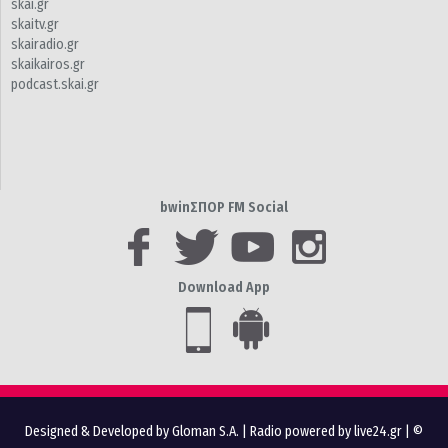
skai.gr
skaitv.gr
skairadio.gr
skaikairos.gr
podcast.skai.gr
bwinΣΠΟΡ FM Social
Download App
Designed & Developed by Gloman S.A.
|
Radio powered by live24.gr
| ©