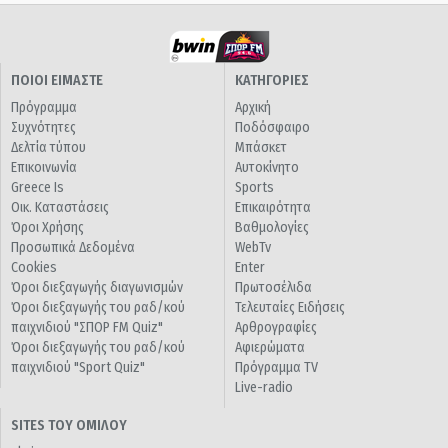
ΠΟΙΟΙ ΕΙΜΑΣΤΕ
ΚΑΤΗΓΟΡΙΕΣ
Πρόγραμμα
Αρχική
Συχνότητες
Ποδόσφαιρο
Δελτία τύπου
Μπάσκετ
Επικοινωνία
Αυτοκίνητο
Greece Is
Sports
Οικ. Καταστάσεις
Επικαιρότητα
Όροι Χρήσης
Βαθμολογίες
Προσωπικά Δεδομένα
WebTv
Cookies
Enter
Όροι διεξαγωγής διαγωνισμών
Πρωτοσέλιδα
Όροι διεξαγωγής του ραδ/κού
Τελευταίες Ειδήσεις
παιχνιδιού "ΣΠΟΡ FM Quiz"
Αρθρογραφίες
Όροι διεξαγωγής του ραδ/κού
Αφιερώματα
παιχνιδιού "Sport Quiz"
Πρόγραμμα TV
Live-radio
SITES ΤΟΥ ΟΜΙΛΟΥ