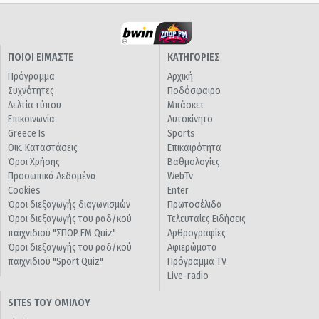
ΠΟΙΟΙ ΕΙΜΑΣΤΕ
ΚΑΤΗΓΟΡΙΕΣ
Πρόγραμμα
Αρχική
Συχνότητες
Ποδόσφαιρο
Δελτία τύπου
Μπάσκετ
Επικοινωνία
Αυτοκίνητο
Greece Is
Sports
Οικ. Καταστάσεις
Επικαιρότητα
Όροι Χρήσης
Βαθμολογίες
Προσωπικά Δεδομένα
WebTv
Cookies
Enter
Όροι διεξαγωγής διαγωνισμών
Πρωτοσέλιδα
Όροι διεξαγωγής του ραδ/κού
Τελευταίες Ειδήσεις
παιχνιδιού "ΣΠΟΡ FM Quiz"
Αρθρογραφίες
Όροι διεξαγωγής του ραδ/κού
Αφιερώματα
παιχνιδιού "Sport Quiz"
Πρόγραμμα TV
Live-radio
SITES ΤΟΥ ΟΜΙΛΟΥ