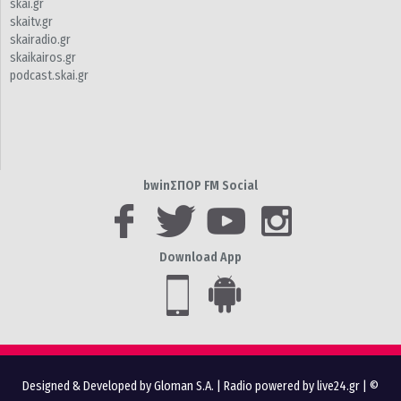
skai.gr
skaitv.gr
skairadio.gr
skaikairos.gr
podcast.skai.gr
bwinΣΠΟΡ FM Social
Download App
Designed & Developed by Gloman S.A.
|
Radio powered by live24.gr
| ©