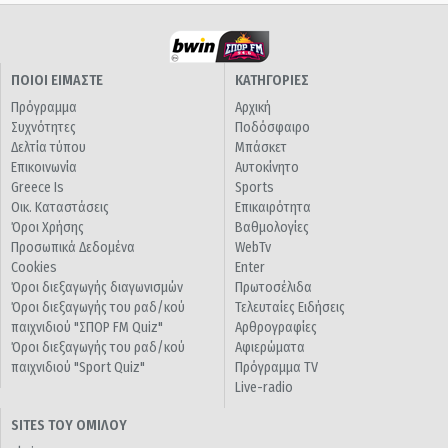
ΠΟΙΟΙ ΕΙΜΑΣΤΕ
ΚΑΤΗΓΟΡΙΕΣ
Πρόγραμμα
Αρχική
Συχνότητες
Ποδόσφαιρο
Δελτία τύπου
Μπάσκετ
Επικοινωνία
Αυτοκίνητο
Greece Is
Sports
Οικ. Καταστάσεις
Επικαιρότητα
Όροι Χρήσης
Βαθμολογίες
Προσωπικά Δεδομένα
WebTv
Cookies
Enter
Όροι διεξαγωγής διαγωνισμών
Πρωτοσέλιδα
Όροι διεξαγωγής του ραδ/κού
Τελευταίες Ειδήσεις
παιχνιδιού "ΣΠΟΡ FM Quiz"
Αρθρογραφίες
Όροι διεξαγωγής του ραδ/κού
Αφιερώματα
παιχνιδιού "Sport Quiz"
Πρόγραμμα TV
Live-radio
SITES ΤΟΥ ΟΜΙΛΟΥ