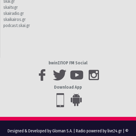
skai.gr
skaitv.gr
skairadio.gr
skaikairos.gr
podcast.skai.gr
bwinΣΠΟΡ FM Social
Download App
Designed & Developed by Gloman S.A.
|
Radio powered by live24.gr
| ©