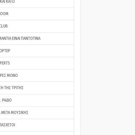
ΚΑΙ ΚΑΤΩ
ROOM
 CLUB
ΜΑΝΤΙΑ ΕΙΝΑΙ ΠΑΝΤΟΤΙΝΑ
ΠΟΡΤΕΡ
XPERTS
ΕΡΕΣ ΜΟΝΟ
ΣΗ ΤΗΣ ΤΡΙΤΗΣ
… ΡΑΔΙΟ
 ΜΕΤΑ ΜΟΥΣΙΚΗΣ
ΠΑΣΧΕΤΟΙ