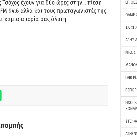
 Τσόχος έχουν για δύο ώρες στην… πίεση
ΕΠΙΘΕ
FM 94,6 αλλά και τους πρωταγωνιστές της
GAME 
ει καμία απορία σας άλυτη!
ΤA «Π
ΑΡΗΣ 
ΝΙΚΟΣ
ΜΑΝΩΛ
FAIR P
ΡΕΠΟΡ
ΗΧΟΓΡ
ΧΟΝΔ
ΣΤΕΦΑ
κπομπής
ATHEN