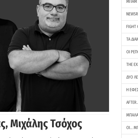
ΜΠΑΜ 
NEWS
FIGHT
ΤΑ ΔΙΑ
ΟΙ ΡΕ
THE E
ΔΥΟ Λ
Η ΕΦΕ
AFTER
ΜΠΑΛΑ
ς, Μιχάλης Τσόχος
ΟΙ… Μ