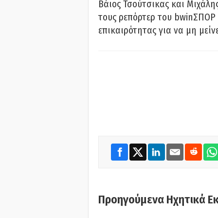
Βάιος Τσούτσικας και Μιχάλης
τους ρεπόρτερ του bwinΣΠΟΡ 
επικαιρότητας για να μη μείν
Προηγούμενα Ηχητικά Ε