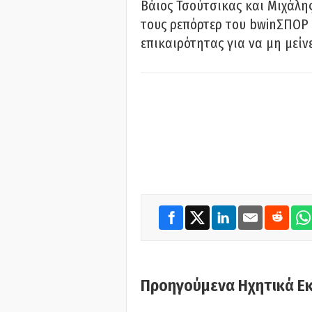
Βάιος Τσούτσικας και Μιχάλης
τους ρεπόρτερ του bwinΣΠΟΡ 
επικαιρότητας για να μη μείν
Προηγούμενα Ηχητικά Ε