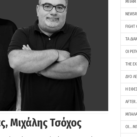
ΜΠΑΜ 
NEWS
FIGHT
ΤΑ ΔΙΑ
ΟΙ ΡΕ
THE E
ΔΥΟ Λ
Η ΕΦΕ
AFTER
ΜΠΑΛΑ
ς, Μιχάλης Τσόχος
ΟΙ… Μ