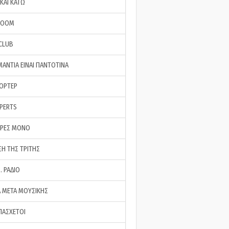
ΚΑΙ ΚΑΤΩ
ROOM
 CLUB
ΜΑΝΤΙΑ ΕΙΝΑΙ ΠΑΝΤΟΤΙΝΑ
ΠΟΡΤΕΡ
XPERTS
ΕΡΕΣ ΜΟΝΟ
ΣΗ ΤΗΣ ΤΡΙΤΗΣ
… ΡΑΔΙΟ
 ΜΕΤΑ ΜΟΥΣΙΚΗΣ
ΠΑΣΧΕΤΟΙ