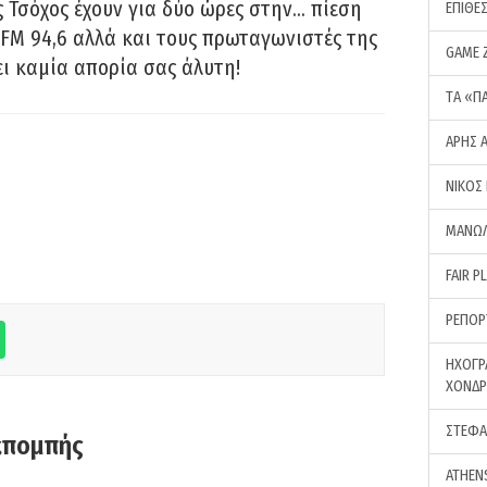
 Τσόχος έχουν για δύο ώρες στην… πίεση
ΕΠΙΘΕ
FM 94,6 αλλά και τους πρωταγωνιστές της
GAME 
ει καμία απορία σας άλυτη!
ΤA «Π
ΑΡΗΣ 
ΝΙΚΟΣ
ΜΑΝΩΛ
FAIR P
ΡΕΠΟΡ
ΗΧΟΓΡ
ΧΟΝΔ
ΣΤΕΦΑ
κπομπής
ATHEN