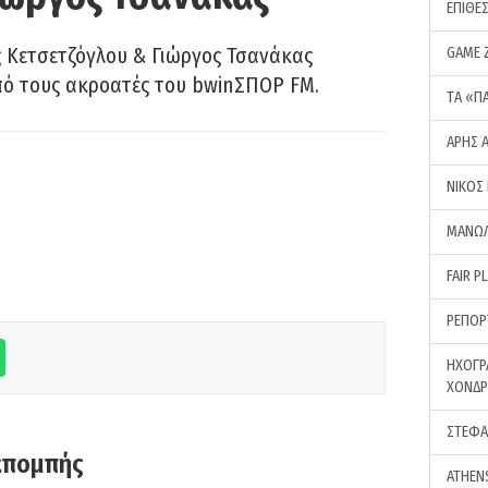
ΕΠΙΘΕ
 Κετσετζόγλου & Γιώργος Τσανάκας
GAME 
πό τους ακροατές του bwinΣΠΟΡ FM.
ΤA «Π
ΑΡΗΣ 
ΝΙΚΟΣ
ΜΑΝΩΛ
FAIR P
ΡΕΠΟΡ
ΗΧΟΓΡ
ΧΟΝΔ
ΣΤΕΦΑ
κπομπής
ATHEN