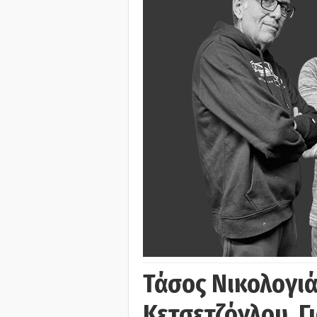
Τάσος Νικολογι
Κετσετζόγλου, 