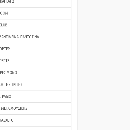
ΚΑΙ ΚΑΤΩ
ROOM
 CLUB
ΜΑΝΤΙΑ ΕΙΝΑΙ ΠΑΝΤΟΤΙΝΑ
ΠΟΡΤΕΡ
XPERTS
ΕΡΕΣ ΜΟΝΟ
ΣΗ ΤΗΣ ΤΡΙΤΗΣ
… ΡΑΔΙΟ
 ΜΕΤΑ ΜΟΥΣΙΚΗΣ
ΠΑΣΧΕΤΟΙ