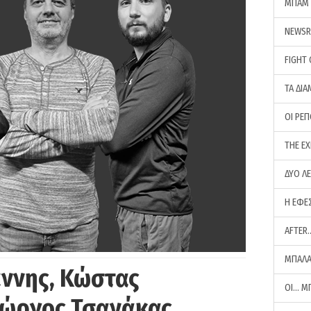
ΜΠΑΜ 
NEWS
FIGHT
ΤΑ ΔΙΑ
ΟΙ ΡΕ
THE E
ΔΥΟ Λ
Η ΕΦΕ
AFTER
ΜΠΑΛΑ
άννης, Κώστας
ΟΙ… Μ
Γιώργος Τσανάκας