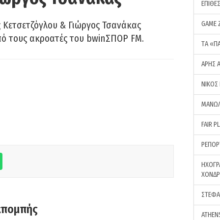
ΕΠΙΘΕ
 Κετσετζόγλου & Γιώργος Τσανάκας
GAME 
πό τους ακροατές του bwinΣΠΟΡ FM.
ΤA «Π
ΑΡΗΣ 
ΝΙΚΟΣ
ΜΑΝΩΛ
FAIR P
ΡΕΠΟΡ
ΗΧΟΓΡ
ΧΟΝΔ
ΣΤΕΦΑ
κπομπής
ATHEN