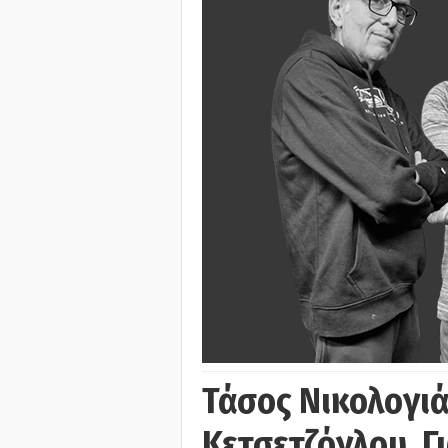
Τάσος Νικολογι
Κετσετζόγλου, 