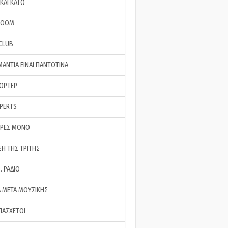
ΚΑΙ ΚΑΤΩ
ROOM
 CLUB
ΜΑΝΤΙΑ ΕΙΝΑΙ ΠΑΝΤΟΤΙΝΑ
ΠΟΡΤΕΡ
XPERTS
ΕΡΕΣ ΜΟΝΟ
ΣΗ ΤΗΣ ΤΡΙΤΗΣ
… ΡΑΔΙΟ
 ΜΕΤΑ ΜΟΥΣΙΚΗΣ
ΠΑΣΧΕΤΟΙ