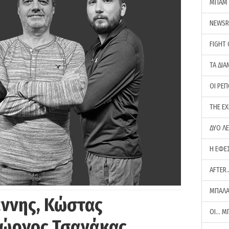
ΜΠΑΜ 
NEWS
FIGHT
ΤΑ ΔΙΑ
ΟΙ ΡΕ
THE E
ΔΥΟ Λ
Η ΕΦΕ
AFTER
ΜΠΑΛΑ
άννης, Κώστας
ΟΙ… Μ
Γιώργος Τσανάκας