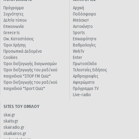
Πρόγραμμα
Αρχική
Συχνότητες
Ποδόσφαιρο
Δελτία τύπου
Μπάσκετ
Επικοινωνία
Αυτοκίνητο
Greece Is
Sports
Οικ. Καταστάσεις
Επικαιρότητα
Όροι Χρήσης
Βαθμολογίες
Προσωπικά Δεδομένα
WebTv
Cookies
Enter
Όροι διεξαγωγής διαγωνισμών
Πρωτοσέλιδα
Όροι διεξαγωγής του ραδ/κού
Τελευταίες Ειδήσεις
παιχνιδιού "ΣΠΟΡ FM Quiz"
Αρθρογραφίες
Όροι διεξαγωγής του ραδ/κού
Αφιερώματα
παιχνιδιού "Sport Quiz"
Πρόγραμμα TV
Live-radio
SITES ΤΟΥ ΟΜΙΛΟΥ
skai.gr
skaitv.gr
skairadio.gr
skaikairos.gr