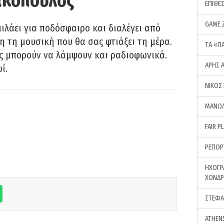
ακόπουλος
ΕΠΙΘΕ
GAME 
λάει για ποδόσφαιρο και διαλέγει από
 τη μουσική που θα σας φτιάξει τη μέρα.
ΤA «Π
ας μπορούν να λάμψουν και ραδιοφωνικά.
ΑΡΗΣ 
ί.
ΝΙΚΟΣ
ΜΑΝΩΛ
FAIR P
ΡΕΠΟΡ
ΗΧΟΓΡ
ΧΟΝΔ
ΣΤΕΦΑ
ATHEN