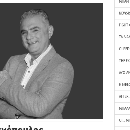
ΜΠΑΜ 
NEWS
FIGHT
ΤΑ ΔΙΑ
ΟΙ ΡΕ
THE E
ΔΥΟ Λ
Η ΕΦΕ
AFTER
ΜΠΑΛΑ
ΟΙ… Μ