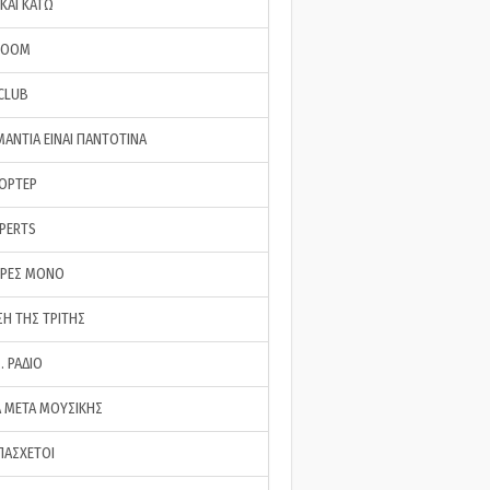
ΚΑΙ ΚΑΤΩ
ROOM
 CLUB
ΜΑΝΤΙΑ ΕΙΝΑΙ ΠΑΝΤΟΤΙΝΑ
ΠΟΡΤΕΡ
XPERTS
ΕΡΕΣ ΜΟΝΟ
ΣΗ ΤΗΣ ΤΡΙΤΗΣ
… ΡΑΔΙΟ
 ΜΕΤΑ ΜΟΥΣΙΚΗΣ
ΠΑΣΧΕΤΟΙ