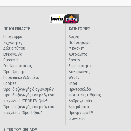
ΠΟΙΟΙ ΕΙΜΑΣΤΕ
ΚΑΤΗΓΟΡΙΕΣ
Πρόγραμμα
Αρχική
Συχνότητες
Ποδόσφαιρο
Δελτία τύπου
Μπάσκετ
Επικοινωνία
Αυτοκίνητο
Greece Is
Sports
Οικ. Καταστάσεις
Επικαιρότητα
Όροι Χρήσης
Βαθμολογίες
Προσωπικά Δεδομένα
WebTv
Cookies
Enter
Όροι διεξαγωγής διαγωνισμών
Πρωτοσέλιδα
Όροι διεξαγωγής του ραδ/κού
Τελευταίες Ειδήσεις
παιχνιδιού "ΣΠΟΡ FM Quiz"
Αρθρογραφίες
Όροι διεξαγωγής του ραδ/κού
Αφιερώματα
παιχνιδιού "Sport Quiz"
Πρόγραμμα TV
Live-radio
SITES ΤΟΥ ΟΜΙΛΟΥ