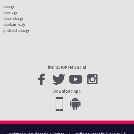
skai.gr
skaitv.gr
skairadio.gr
skaikairos.gr
podcast.skai.gr
bwinΣΠΟΡ FM Social
Download App