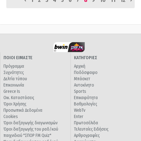
1
2
3
4
5
6
7
8
9
10
11
12
ΠΟΙΟΙ ΕΙΜΑΣΤΕ
ΚΑΤΗΓΟΡΙΕΣ
Πρόγραμμα
Αρχική
Συχνότητες
Ποδόσφαιρο
Δελτία τύπου
Μπάσκετ
Επικοινωνία
Αυτοκίνητο
Greece Is
Sports
Οικ. Καταστάσεις
Επικαιρότητα
Όροι Χρήσης
Βαθμολογίες
Προσωπικά Δεδομένα
WebTv
Cookies
Enter
Όροι διεξαγωγής διαγωνισμών
Πρωτοσέλιδα
Όροι διεξαγωγής του ραδ/κού
Τελευταίες Ειδήσεις
παιχνιδιού "ΣΠΟΡ FM Quiz"
Αρθρογραφίες