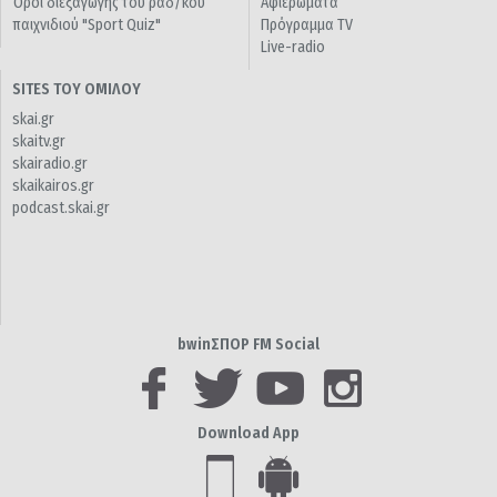
Όροι διεξαγωγής του ραδ/κού
Αφιερώματα
παιχνιδιού "Sport Quiz"
Πρόγραμμα TV
Live-radio
SITES ΤΟΥ ΟΜΙΛΟΥ
skai.gr
skaitv.gr
skairadio.gr
skaikairos.gr
podcast.skai.gr
bwinΣΠΟΡ FM Social
Download App