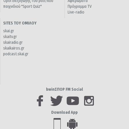
Όροι διεξαγωγής του ραδ/κού
Αφιερώματα
παιχνιδιού "Sport Quiz"
Πρόγραμμα TV
Live-radio
SITES ΤΟΥ ΟΜΙΛΟΥ
skai.gr
skaitv.gr
skairadio.gr
skaikairos.gr
podcast.skai.gr
bwinΣΠΟΡ FM Social
Download App