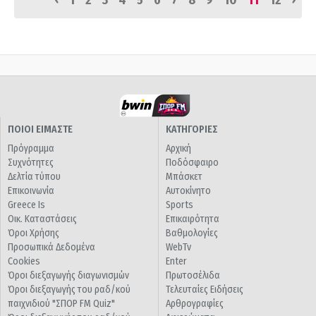
1
2
3
4
5
6
7
8
9
10
11
12
ΠΟΙΟΙ ΕΙΜΑΣΤΕ
ΚΑΤΗΓΟΡΙΕΣ
Πρόγραμμα
Αρχική
Συχνότητες
Ποδόσφαιρο
Δελτία τύπου
Μπάσκετ
Επικοινωνία
Αυτοκίνητο
Greece Is
Sports
Οικ. Καταστάσεις
Επικαιρότητα
Όροι Χρήσης
Βαθμολογίες
Προσωπικά Δεδομένα
WebTv
Cookies
Enter
Όροι διεξαγωγής διαγωνισμών
Πρωτοσέλιδα
Όροι διεξαγωγής του ραδ/κού
Τελευταίες Ειδήσεις
παιχνιδιού "ΣΠΟΡ FM Quiz"
Αρθρογραφίες