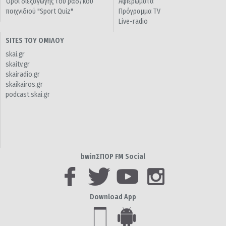
Όροι διεξαγωγής του ραδ/κού
Αφιερώματα
παιχνιδιού "Sport Quiz"
Πρόγραμμα TV
Live-radio
SITES ΤΟΥ ΟΜΙΛΟΥ
skai.gr
skaitv.gr
skairadio.gr
skaikairos.gr
podcast.skai.gr
bwinΣΠΟΡ FM Social
Download App