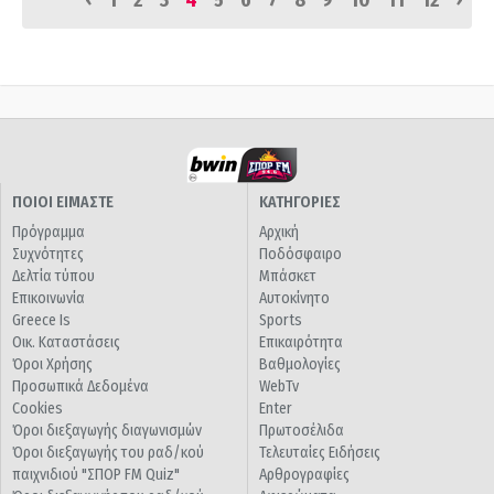
1
2
3
4
5
6
7
8
9
10
11
12
ΠΟΙΟΙ ΕΙΜΑΣΤΕ
ΚΑΤΗΓΟΡΙΕΣ
Πρόγραμμα
Αρχική
Συχνότητες
Ποδόσφαιρο
Δελτία τύπου
Μπάσκετ
Επικοινωνία
Αυτοκίνητο
Greece Is
Sports
Οικ. Καταστάσεις
Επικαιρότητα
Όροι Χρήσης
Βαθμολογίες
Προσωπικά Δεδομένα
WebTv
Cookies
Enter
Όροι διεξαγωγής διαγωνισμών
Πρωτοσέλιδα
Όροι διεξαγωγής του ραδ/κού
Τελευταίες Ειδήσεις
παιχνιδιού "ΣΠΟΡ FM Quiz"
Αρθρογραφίες