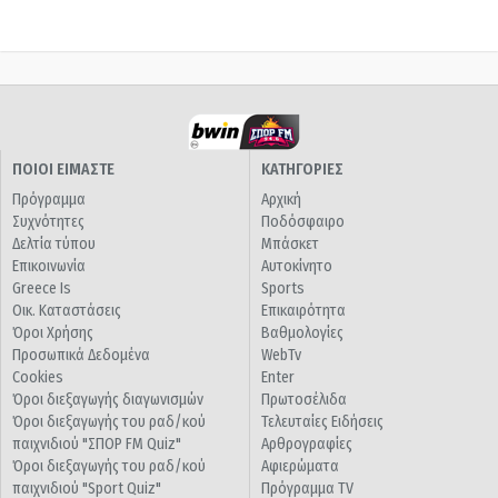
ΠΟΙΟΙ ΕΙΜΑΣΤΕ
ΚΑΤΗΓΟΡΙΕΣ
Πρόγραμμα
Αρχική
Συχνότητες
Ποδόσφαιρο
Δελτία τύπου
Μπάσκετ
Επικοινωνία
Αυτοκίνητο
Greece Is
Sports
Οικ. Καταστάσεις
Επικαιρότητα
Όροι Χρήσης
Βαθμολογίες
Προσωπικά Δεδομένα
WebTv
Cookies
Enter
Όροι διεξαγωγής διαγωνισμών
Πρωτοσέλιδα
Όροι διεξαγωγής του ραδ/κού
Τελευταίες Ειδήσεις
παιχνιδιού "ΣΠΟΡ FM Quiz"
Αρθρογραφίες
Όροι διεξαγωγής του ραδ/κού
Αφιερώματα
παιχνιδιού "Sport Quiz"
Πρόγραμμα TV