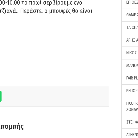
00-10.00 το πρωί σερβίρουμε ενα
ΕΠΙΘΕ
τζιανά.. Περάστε, ο μπουφές θα είναι
GAME 
ΤA «Π
ΑΡΗΣ 
ΝΙΚΟΣ
ΜΑΝΩΛ
FAIR P
ΡΕΠΟΡ
ΗΧΟΓΡ
ΧΟΝΔ
ΣΤΕΦΑ
κπομπής
ATHEN