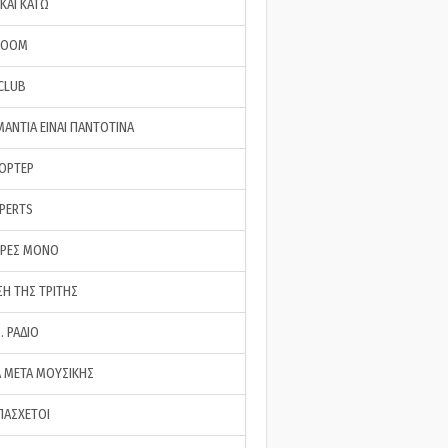
ΚΑΙ ΚΑΤΩ
ROOM
 CLUB
ΜΑΝΤΙΑ ΕΙΝΑΙ ΠΑΝΤΟΤΙΝΑ
ΠΟΡΤΕΡ
XPERTS
ΕΡΕΣ ΜΟΝΟ
ΣΗ ΤΗΣ ΤΡΙΤΗΣ
… ΡΑΔΙΟ
 ΜΕΤΑ ΜΟΥΣΙΚΗΣ
ΠΑΣΧΕΤΟΙ