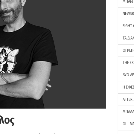
ΜΠΑΜ 
NEWS
FIGHT
ΤΑ ΔΙΑ
ΟΙ ΡΕ
THE E
ΔΥΟ Λ
Η ΕΦΕ
AFTER
ΜΠΑΛΑ
λος
ΟΙ… Μ