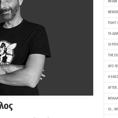
ΜΠΑΜ 
NEWS
FIGHT
ΤΑ ΔΙΑ
ΟΙ ΡΕ
THE E
ΔΥΟ Λ
Η ΕΦΕ
AFTER
ΜΠΑΛΑ
λος
ΟΙ… Μ