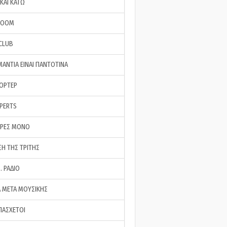
ΚΑΙ ΚΑΤΩ
ROOM
 CLUB
ΜΑΝΤΙΑ ΕΙΝΑΙ ΠΑΝΤΟΤΙΝΑ
ΠΟΡΤΕΡ
XPERTS
ΕΡΕΣ ΜΟΝΟ
ΣΗ ΤΗΣ ΤΡΙΤΗΣ
… ΡΑΔΙΟ
 ΜΕΤΑ ΜΟΥΣΙΚΗΣ
ΠΑΣΧΕΤΟΙ