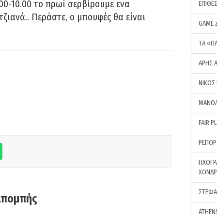
00-10.00 το πρωί σερβίρουμε ενα
ΕΠΙΘΕ
τζιανά.. Περάστε, ο μπουφές θα είναι
GAME 
ΤA «Π
ΑΡΗΣ 
ΝΙΚΟΣ
ΜΑΝΩΛ
FAIR P
ΡΕΠΟΡ
ΗΧΟΓΡ
ΧΟΝΔ
ΣΤΕΦΑ
κπομπής
ATHEN