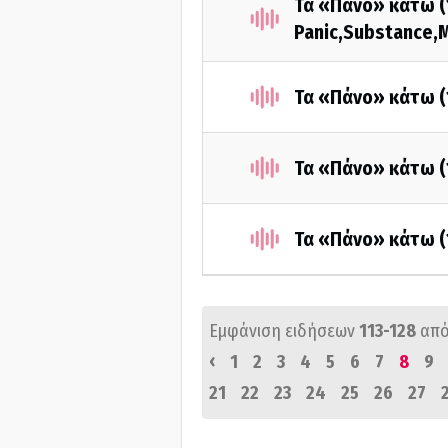
Τα «Πάνο» κάτω (
Panic,Substance,M
Τα «Πάνο» κάτω (
Τα «Πάνο» κάτω (
Τα «Πάνο» κάτω (
Εμφάνιση ειδήσεων
113-128
από
‹
1
2
3
4
5
6
7
8
9
21
22
23
24
25
26
27