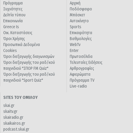
Πρόγραμμα
Αρχική
Συχνότητες
Ποδόσφαιρο
Δελτία τύπου
Μπάσκετ
Επικοινωνία
Αυτοκίνητο
Greece Is
Sports
Οικ. Καταστάσεις
Επικαιρότητα
Όροι Χρήσης
Βαθμολογίες
Προσωπικά Δεδομένα
WebTv
Cookies
Enter
Όροι διεξαγωγής διαγωνισμών
Πρωτοσέλιδα
Όροι διεξαγωγής του ραδ/κού
Τελευταίες Ειδήσεις
παιχνιδιού "ΣΠΟΡ FM Quiz"
Αρθρογραφίες
Όροι διεξαγωγής του ραδ/κού
Αφιερώματα
παιχνιδιού "Sport Quiz"
Πρόγραμμα TV
Live-radio
SITES ΤΟΥ ΟΜΙΛΟΥ
skai.gr
skaitv.gr
skairadio.gr
skaikairos.gr
podcast.skai.gr