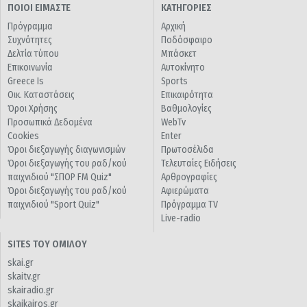
ΠΟΙΟΙ ΕΙΜΑΣΤΕ
ΚΑΤΗΓΟΡΙΕΣ
Πρόγραμμα
Αρχική
Συχνότητες
Ποδόσφαιρο
Δελτία τύπου
Μπάσκετ
Επικοινωνία
Αυτοκίνητο
Greece Is
Sports
Οικ. Καταστάσεις
Επικαιρότητα
Όροι Χρήσης
Βαθμολογίες
Προσωπικά Δεδομένα
WebTv
Cookies
Enter
Όροι διεξαγωγής διαγωνισμών
Πρωτοσέλιδα
Όροι διεξαγωγής του ραδ/κού
Τελευταίες Ειδήσεις
παιχνιδιού "ΣΠΟΡ FM Quiz"
Αρθρογραφίες
Όροι διεξαγωγής του ραδ/κού
Αφιερώματα
παιχνιδιού "Sport Quiz"
Πρόγραμμα TV
Live-radio
SITES ΤΟΥ ΟΜΙΛΟΥ
skai.gr
skaitv.gr
skairadio.gr
skaikairos.gr