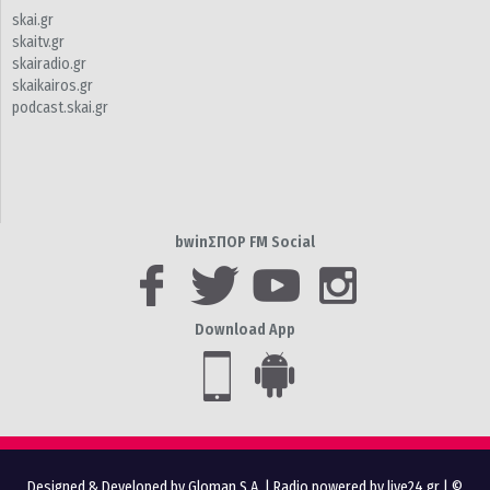
skai.gr
skaitv.gr
skairadio.gr
skaikairos.gr
podcast.skai.gr
bwinΣΠΟΡ FM Social
Download App
Designed & Developed by Gloman S.A.
|
Radio powered by live24.gr
| ©