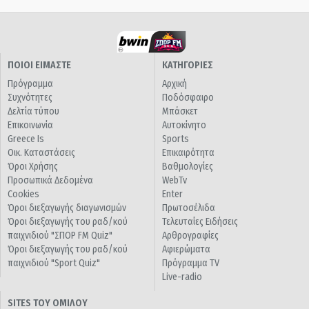
ΠΟΙΟΙ ΕΙΜΑΣΤΕ
ΚΑΤΗΓΟΡΙΕΣ
Πρόγραμμα
Αρχική
Συχνότητες
Ποδόσφαιρο
Δελτία τύπου
Μπάσκετ
Επικοινωνία
Αυτοκίνητο
Greece Is
Sports
Οικ. Καταστάσεις
Επικαιρότητα
Όροι Χρήσης
Βαθμολογίες
Προσωπικά Δεδομένα
WebTv
Cookies
Enter
Όροι διεξαγωγής διαγωνισμών
Πρωτοσέλιδα
Όροι διεξαγωγής του ραδ/κού
Τελευταίες Ειδήσεις
παιχνιδιού "ΣΠΟΡ FM Quiz"
Αρθρογραφίες
Όροι διεξαγωγής του ραδ/κού
Αφιερώματα
παιχνιδιού "Sport Quiz"
Πρόγραμμα TV
Live-radio
SITES ΤΟΥ ΟΜΙΛΟΥ