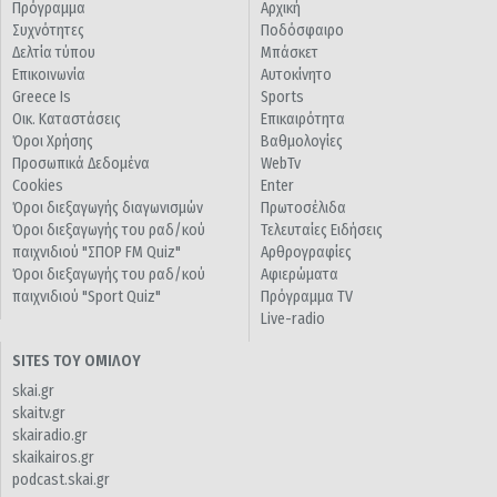
Πρόγραμμα
Αρχική
Συχνότητες
Ποδόσφαιρο
Δελτία τύπου
Μπάσκετ
Επικοινωνία
Αυτοκίνητο
Greece Is
Sports
Οικ. Καταστάσεις
Επικαιρότητα
Όροι Χρήσης
Βαθμολογίες
Προσωπικά Δεδομένα
WebTv
Cookies
Enter
Όροι διεξαγωγής διαγωνισμών
Πρωτοσέλιδα
Όροι διεξαγωγής του ραδ/κού
Τελευταίες Ειδήσεις
παιχνιδιού "ΣΠΟΡ FM Quiz"
Αρθρογραφίες
Όροι διεξαγωγής του ραδ/κού
Αφιερώματα
παιχνιδιού "Sport Quiz"
Πρόγραμμα TV
Live-radio
SITES ΤΟΥ ΟΜΙΛΟΥ
skai.gr
skaitv.gr
skairadio.gr
skaikairos.gr
podcast.skai.gr