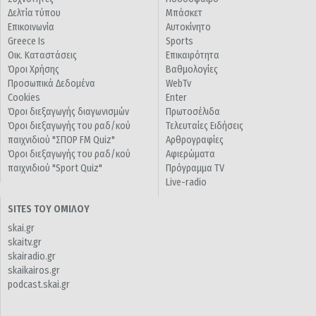
Δελτία τύπου
Μπάσκετ
Επικοινωνία
Αυτοκίνητο
Greece Is
Sports
Οικ. Καταστάσεις
Επικαιρότητα
Όροι Χρήσης
Βαθμολογίες
Προσωπικά Δεδομένα
WebTv
Cookies
Enter
Όροι διεξαγωγής διαγωνισμών
Πρωτοσέλιδα
Όροι διεξαγωγής του ραδ/κού
Τελευταίες Ειδήσεις
παιχνιδιού "ΣΠΟΡ FM Quiz"
Αρθρογραφίες
Όροι διεξαγωγής του ραδ/κού
Αφιερώματα
παιχνιδιού "Sport Quiz"
Πρόγραμμα TV
Live-radio
SITES ΤΟΥ ΟΜΙΛΟΥ
skai.gr
skaitv.gr
skairadio.gr
skaikairos.gr
podcast.skai.gr