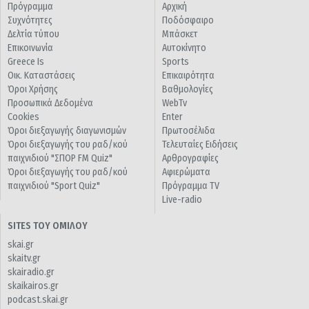
Πρόγραμμα
Αρχική
Συχνότητες
Ποδόσφαιρο
Δελτία τύπου
Μπάσκετ
Επικοινωνία
Αυτοκίνητο
Greece Is
Sports
Οικ. Καταστάσεις
Επικαιρότητα
Όροι Χρήσης
Βαθμολογίες
Προσωπικά Δεδομένα
WebTv
Cookies
Enter
Όροι διεξαγωγής διαγωνισμών
Πρωτοσέλιδα
Όροι διεξαγωγής του ραδ/κού
Τελευταίες Ειδήσεις
παιχνιδιού "ΣΠΟΡ FM Quiz"
Αρθρογραφίες
Όροι διεξαγωγής του ραδ/κού
Αφιερώματα
παιχνιδιού "Sport Quiz"
Πρόγραμμα TV
Live-radio
SITES ΤΟΥ ΟΜΙΛΟΥ
skai.gr
skaitv.gr
skairadio.gr
skaikairos.gr
podcast.skai.gr