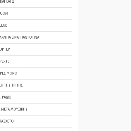
ΚΑΙ ΚΑΤΩ
ROOM
 CLUB
ΜΑΝΤΙΑ ΕΙΝΑΙ ΠΑΝΤΟΤΙΝΑ
ΠΟΡΤΕΡ
XPERTS
ΕΡΕΣ ΜΟΝΟ
ΣΗ ΤΗΣ ΤΡΙΤΗΣ
… ΡΑΔΙΟ
 ΜΕΤΑ ΜΟΥΣΙΚΗΣ
ΠΑΣΧΕΤΟΙ