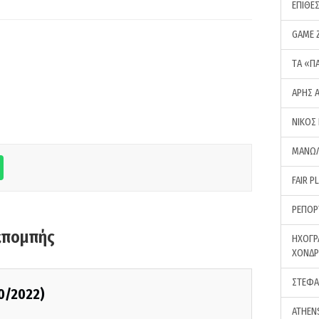
ΕΠΙΘΕ
GAME 
ΤA «Π
ΑΡΗΣ 
ΝΙΚΟΣ
ΜΑΝΩΛ
FAIR P
ΡΕΠΟΡ
κπομπής
ΗΧΟΓΡ
ΧΟΝΔ
ΣΤΕΦΑ
0/2022)
ATHEN