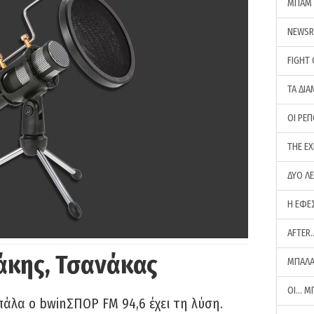
ΜΠΑΜ 
NEWS
FIGHT
ΤΑ ΔΙΑ
ΟΙ ΡΕ
THE E
ΔΥΟ Λ
Η ΕΦΕ
AFTER
άκης, Τσανάκας
ΜΠΑΛΑ
ΟΙ… Μ
πάλα ο bwinΣΠΟΡ FM 94,6 έχει τη λύση.