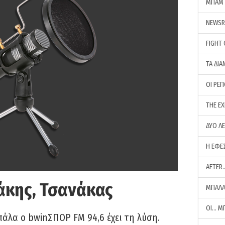
ΜΠΑΜ 
NEWS
FIGHT
ΤΑ ΔΙΑ
ΟΙ ΡΕ
THE E
ΔΥΟ Λ
Η ΕΦΕ
AFTER
άκης, Τσανάκας
ΜΠΑΛΑ
ΟΙ… Μ
πάλα ο bwinΣΠΟΡ FM 94,6 έχει τη λύση.