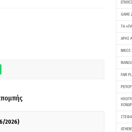
ΕΠΙΘΕ
GAME 
ΤA «Π
ΑΡΗΣ 
ΝΙΚΟΣ
ΜΑΝΩΛ
FAIR P
ΡΕΠΟΡ
κπομπής
ΗΧΟΓΡ
ΧΟΝΔ
ΣΤΕΦΑ
06/2026)
ATHEN