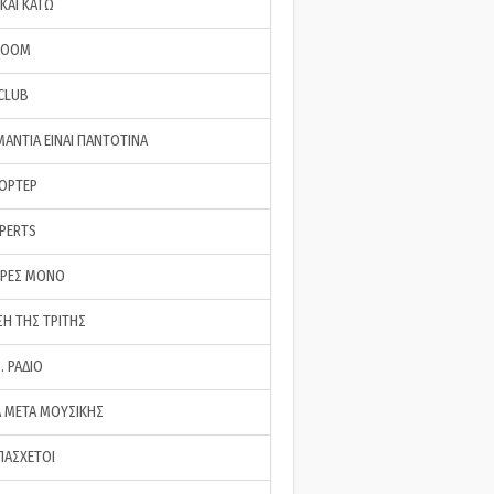
ΚΑΙ ΚΑΤΩ
ROOM
 CLUB
ΜΑΝΤΙΑ ΕΙΝΑΙ ΠΑΝΤΟΤΙΝΑ
ΠΟΡΤΕΡ
XPERTS
ΕΡΕΣ ΜΟΝΟ
ΣΗ ΤΗΣ ΤΡΙΤΗΣ
… ΡΑΔΙΟ
 ΜΕΤΑ ΜΟΥΣΙΚΗΣ
ΠΑΣΧΕΤΟΙ