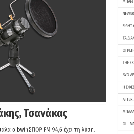
ΜΠΑΜ 
NEWS
FIGHT
ΤΑ ΔΙΑ
ΟΙ ΡΕ
THE E
ΔΥΟ Λ
Η ΕΦΕ
AFTER
άκης, Τσανάκας
ΜΠΑΛΑ
ΟΙ… Μ
πάλα ο bwinΣΠΟΡ FM 94,6 έχει τη λύση.