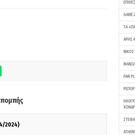
ΕΠΙΘΕ
GAME 
ΤA «Π
ΑΡΗΣ 
ΝΙΚΟΣ
ΜΑΝΩΛ
FAIR P
ΡΕΠΟΡ
κπομπής
ΗΧΟΓΡ
ΧΟΝΔ
ΣΤΕΦΑ
04/2024)
ATHEN