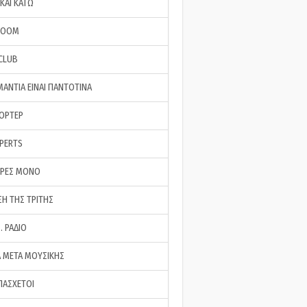
ΚΑΙ ΚΑΤΩ
ROOM
 CLUB
ΜΑΝΤΙΑ ΕΙΝΑΙ ΠΑΝΤΟΤΙΝΑ
ΠΟΡΤΕΡ
XPERTS
ΕΡΕΣ ΜΟΝΟ
ΣΗ ΤΗΣ ΤΡΙΤΗΣ
… ΡΑΔΙΟ
 ΜΕΤΑ ΜΟΥΣΙΚΗΣ
ΠΑΣΧΕΤΟΙ