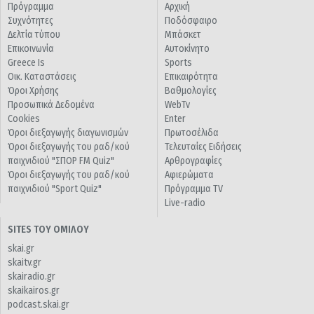
Πρόγραμμα
Αρχική
Συχνότητες
Ποδόσφαιρο
Δελτία τύπου
Μπάσκετ
Επικοινωνία
Αυτοκίνητο
Greece Is
Sports
Οικ. Καταστάσεις
Επικαιρότητα
Όροι Χρήσης
Βαθμολογίες
Προσωπικά Δεδομένα
WebTv
Cookies
Enter
Όροι διεξαγωγής διαγωνισμών
Πρωτοσέλιδα
Όροι διεξαγωγής του ραδ/κού
Τελευταίες Ειδήσεις
παιχνιδιού "ΣΠΟΡ FM Quiz"
Αρθρογραφίες
Όροι διεξαγωγής του ραδ/κού
Αφιερώματα
παιχνιδιού "Sport Quiz"
Πρόγραμμα TV
Live-radio
SITES ΤΟΥ ΟΜΙΛΟΥ
skai.gr
skaitv.gr
skairadio.gr
skaikairos.gr
podcast.skai.gr