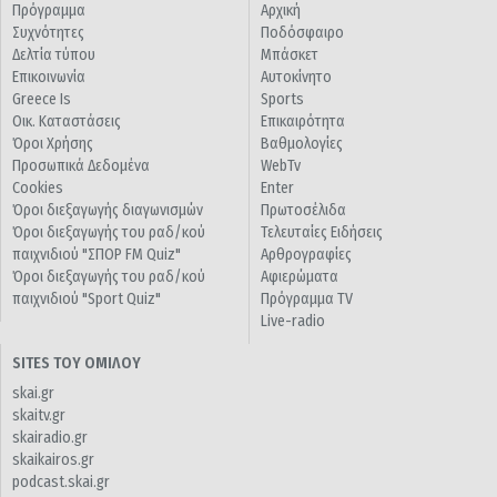
Πρόγραμμα
Αρχική
Συχνότητες
Ποδόσφαιρο
Δελτία τύπου
Μπάσκετ
Επικοινωνία
Αυτοκίνητο
Greece Is
Sports
Οικ. Καταστάσεις
Επικαιρότητα
Όροι Χρήσης
Βαθμολογίες
Προσωπικά Δεδομένα
WebTv
Cookies
Enter
Όροι διεξαγωγής διαγωνισμών
Πρωτοσέλιδα
Όροι διεξαγωγής του ραδ/κού
Τελευταίες Ειδήσεις
παιχνιδιού "ΣΠΟΡ FM Quiz"
Αρθρογραφίες
Όροι διεξαγωγής του ραδ/κού
Αφιερώματα
παιχνιδιού "Sport Quiz"
Πρόγραμμα TV
Live-radio
SITES ΤΟΥ ΟΜΙΛΟΥ
skai.gr
skaitv.gr
skairadio.gr
skaikairos.gr
podcast.skai.gr