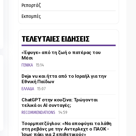
Ρεπορτάζ
Εκπομπές
ΤΕΛΕΥΤΑΙΕΣ ΕΙΔΗΣΕΙΣ
«Έφυγε» από τη ζωή ο πατέρας του
Μέσι
ΓΕΝΙΚΑ
15:14
Deja vu και ήττα από το Ισραήλ για την
Εθνική Παίδων
ΕΛΛΑΔΑ
15:07
ChatGPT στην κουζίνα: Τρώγονται
τελικά οι AI συνταγές;
RECOMMENDATIONS
14:59
Τσορμπατζόγλου: «Να αποφύγει τα λάθη
στη ρεβάνς με την Αντερλεχτ ο ΠΑΟΚ -
Ίσως πάει για 2 επιθετικούς»