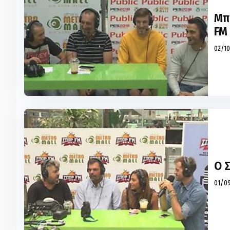
Μπ
FM
02/10
Ο 
01/09