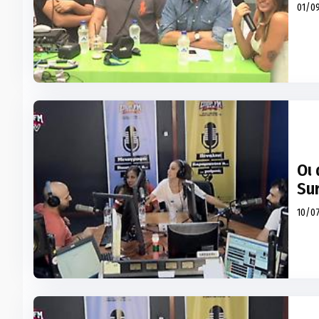
01/09
Οι
Sur
10/07