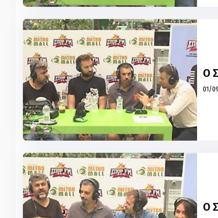
Ο 
01/09
Ο 