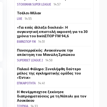
STOIXIMAN SUPER LEAGUE
14:57
Τσέλσι-Μίλαν
LIVE
14:55
«Για εσάς άλλαξα δουλειά»: Η
συγκινητική επιστολή ακροατή για τα 30
χρόνια του bwinΣΠΟΡ FM 94,6
BWINΣΠΟΡ FM
14:51
Πανσερραϊκός: Ανακοίνωσε την
απόκτηση του Μανώλη Σμπώκου
SUPERBET LEAGUE 2
14:50
Παλαιό Φάληρο: Συνελήφθη δεύτερο
μέλος της εγκληματικής ομάδας του
«Έντικ»
ΕΠΙΚΑΙΡΟΤΗΤΑ
14:41
Η Φενέρμπαχτσε ξεκίνησε
διαπραγματεύσεις με τη Νάπολι για τον
Λουκάκου
ΤΟΥΡΚΙΑ
14:33