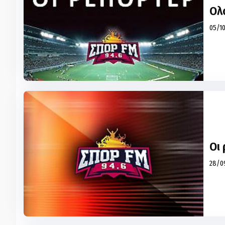
Ολ
05/10
Οι
28/09