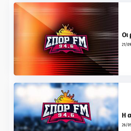
Οι 
21/09
Η 
26/09