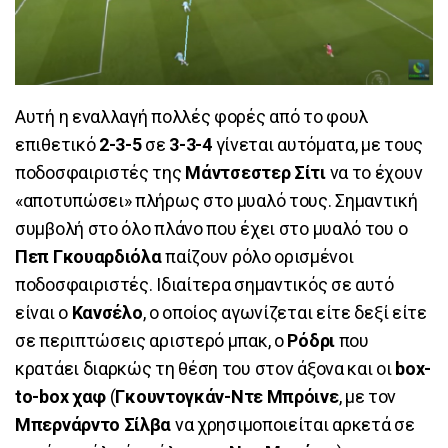
Αυτή η εναλλαγή πολλές φορές από το φουλ
επιθετικό
2-3-5
σε
3-3-4
γίνεται αυτόματα, με τους
ποδοσφαιριστές της
Μάντσεστερ Σίτι
να το έχουν
«αποτυπώσει» πλήρως στο μυαλό τους. Σημαντική
συμβολή στο όλο πλάνο που έχει στο μυαλό του ο
Πεπ Γκουαρδιόλα
παίζουν ρόλο ορισμένοι
ποδοσφαιριστές. Ιδιαίτερα σημαντικός σε αυτό
είναι ο
Κανσέλο
, ο οποίος αγωνίζεται είτε δεξί είτε
σε περιπτώσεις αριστερό μπακ, ο
Ρόδρι
που
κρατάει διαρκώς τη θέση του στον άξονα και οι
box-
to-box χαφ
(
Γκουντογκάν-Ντε Μπρόινε
, με τον
Μπερνάρντο Σίλβα
να χρησιμοποιείται αρκετά σε