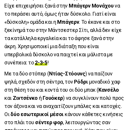
Είχε επιχειρήσει ξανά στην
Μπάγερν Μονάχου
να
το περάσει αυτό, όμως ήταν δύσκολο. Γιατί είναι
«δύσκολη» ομάδα και η
Μπάγερν
. Το έκανε και στο
ξεκίνημά του στην Μάντσεστερ Σίτι, αλλά δεν είχε
τα κατάλληλα εργαλεία και το άφησε ξανά στην
άκρη. Χρησιμοποιεί μια διάταξη που είναι
υπερβολικά δύσκολο να παιχτεί και μάλιστα με
συνέπεια: το
2-3-5
!
Με τα δύο στόπερ (
Ντίας-Στόουνς
) να παίζουν
ψηλά, σχεδόν στη σέντρα, τον
Ρόδρι
μοναδικό χαφ
στη θέση του και κοντά του οι δύο μπακ (
Κανσέλο
και
Ζιντσένκο
ή
Γουόκερ
) να συγκλίνουν πολύ προς
τον άξονα και να αναχαιτίζουν μπάλες και κατοχές.
Οι
δύο εσωτερικοί μέσοι
κάνουν κάθετες κινήσεις
στο πλάι του
σέντερ φορ
, λειτουργώντας σαν