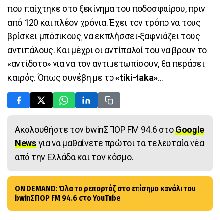
που παίχτηκε στο ξεκίνημα του ποδοσφαίρου, πριν
από 120 και πλέον χρόνια. Έχει τον τρόπο να τους
βρίσκει μπόσικους, να εκπλήσσει-ξαφνιάζει τους
αντιπάλους. Και μέχρι οι αντίπαλοί του να βρουν το
«αντίδοτο» για να τον αντιμετωπίσουν, θα περάσει
καιρός. Όπως συνέβη με το
«tiki-taka»
...
Ακολουθήστε τον bwinΣΠΟΡ FM 94.6 στο
Google
News
για να μαθαίνετε πρώτοι τα τελευταία νέα
από την Ελλάδα και τον κόσμο.
ON DEMAND: Όλα τα ρεπορτάζ στο επίσημο κανάλι του
bwinΣΠΟΡ FM 94.6 στο YouTube