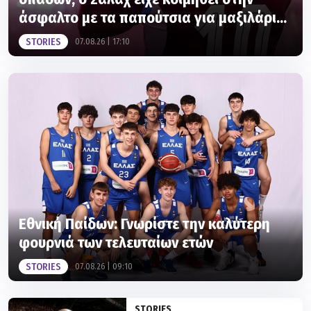
άσφαλτο με τα παπούτσια για μαξιλάρι...
STORIES
07.08.26 | 17:10
Εθνική Παίδων: Γνωρίστε την καλύτερη
φουρνιά των τελευταίων ετών
STORIES
07.08.26 | 09:10
STORIES