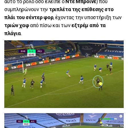
αυτό το ρόλο όσο έλειπε ο
Ντε Μπρόινε
) που
συμπληρώνουν την
τριπλέτα της επίθεσης στο
πλάι του σέντερ φορ
, έχοντας την υποστήριξη των
τριών χαφ
από πίσω και των
εξτρέμ από τα
πλάγια
.