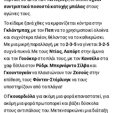
συντριπτικά ποσοστά κατοχής μπάλας
στους
αγώνες τους.
To είδαμε ξανά χθες να εμφανίζεται κόντρα στην
Γκλάντμπαχ
, με τον
Πεπ
να το χρησιμοποιεί ολοένα
και συχνότερα πλέον, θέλοντας να το καθιερώσει.
Με μια μικρή παραλλαγή, με το
2-3-5
να γίνεται
3-2-5
συχνά-πυκνά. Με τους
Ντίας, Λαπόρτ
στην άμυνα
και τον
Γουόκερ
στο πλάι τους, με τον
Κανσέλο
στα
χαφ δίπλα στον
Ρόδρι
.
Μπερνάρντο Σίλβα
και
Γκουντογκάν
να πλαισιώνουν τον
Ζεσούς
στην
επίθεση, τους
Φόντεν-Στέρλινγκ
να τους
υποστηρίζουν από τα πλάγια!
Ο
Γκουαρδιόλα
για ακόμη μια φορά επαναστατεί, για
ακόμη μια φορά πρωτοπορεί και βάζει δύσκολα
στους αντιπάλους του. Μετενσαρκώνει μια διάταξη