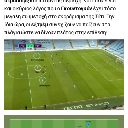
στράικερς
και πατώντας περιοχή. Κάτι που είναι
και ο κύριος λόγος που ο
Γκουντογκάν
έχει τόσο
μεγάλη συμμετοχή στο σκοράρισμα της
Σίτι
. Την
ίδια ώρα, οι
εξτρέμ
συνεχίζουν να παίζουν στα
πλάγια ώστε να δίνουν πλάτος στην επίθεση!