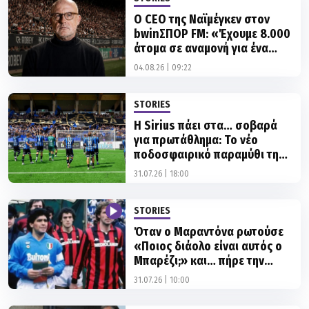
Ο CEO της Ναϊμέγκεν στον
bwinΣΠΟΡ FM: «Έχουμε 8.000
άτομα σε αναμονή για ένα
εισιτήριο»
04.08.26 | 09:22
STORIES
Η Sirius πάει στα… σοβαρά
για πρωτάθλημα: Το νέο
ποδοσφαιρικό παραμύθι της
Σουηδίας!
31.07.26 | 18:00
STORIES
Όταν ο Μαραντόνα ρωτούσε
«Ποιος διάολο είναι αυτός ο
Μπαρέζι;» και… πήρε την
απάντηση
31.07.26 | 10:00