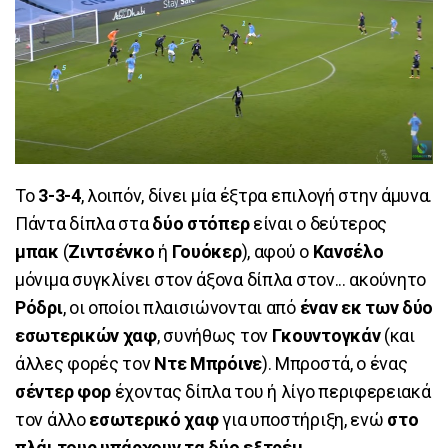
To
3-3-4
, λοιπόν, δίνει μία έξτρα επιλογή στην άμυνα.
Πάντα δίπλα στα
δύο στόπερ
είναι ο δεύτερος
μπακ
(
Ζιντσένκο
ή
Γουόκερ
), αφού ο
Κανσέλο
μόνιμα συγκλίνει στον άξονα δίπλα στον... ακούνητο
Ρόδρι
, οι οποίοι πλαισιώνονται από
έναν εκ των δύο
εσωτερικών χαφ
, συνήθως τον
Γκουντογκάν
(και
άλλες φορές τον
Ντε Μπρόινε
). Μπροστά, ο ένας
σέντερ φορ
έχοντας δίπλα του ή λίγο περιφερειακά
τον άλλο
εσωτερικό χαφ
για υποστήριξη, ενώ
στο
πλάι τους υπάρχουν τα δύο εξτρέμ
.