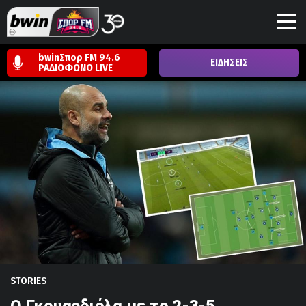
bwinΣπορ FM 94.6
ΕΙΔΗΣΕΙΣ
ΡΑΔΙΟΦΩΝΟ
LIVE
STORIES
Ο Γκουαρδιόλα με το 2-3-5