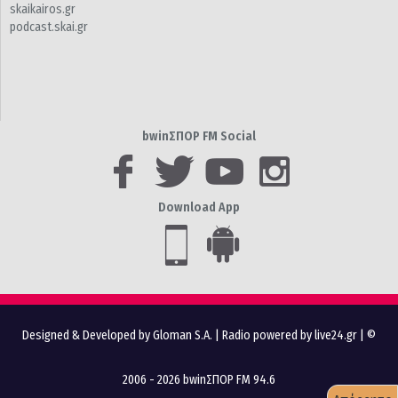
skaikairos.gr
podcast.skai.gr
bwinΣΠΟΡ FM Social
Download App
Designed & Developed by Gloman S.A.
|
Radio powered by live24.gr
| ©
2006 - 2026 bwinΣΠΟΡ FM 94.6