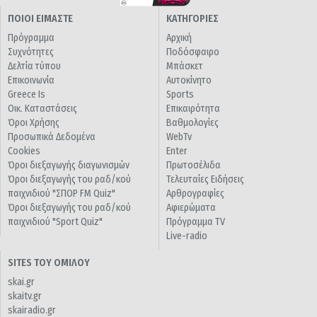
ΠΟΙΟΙ ΕΙΜΑΣΤΕ
ΚΑΤΗΓΟΡΙΕΣ
Πρόγραμμα
Αρχική
Συχνότητες
Ποδόσφαιρο
Δελτία τύπου
Μπάσκετ
Επικοινωνία
Αυτοκίνητο
Greece Is
Sports
Οικ. Καταστάσεις
Επικαιρότητα
Όροι Χρήσης
Βαθμολογίες
Προσωπικά Δεδομένα
WebTv
Cookies
Enter
Όροι διεξαγωγής διαγωνισμών
Πρωτοσέλιδα
Όροι διεξαγωγής του ραδ/κού
Τελευταίες Ειδήσεις
παιχνιδιού "ΣΠΟΡ FM Quiz"
Αρθρογραφίες
Όροι διεξαγωγής του ραδ/κού
Αφιερώματα
παιχνιδιού "Sport Quiz"
Πρόγραμμα TV
Live-radio
SITES ΤΟΥ ΟΜΙΛΟΥ
skai.gr
skaitv.gr
skairadio.gr