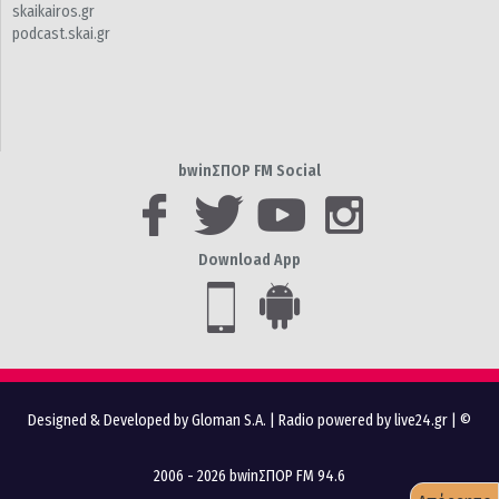
skaikairos.gr
podcast.skai.gr
bwinΣΠΟΡ FM Social
Download App
Designed & Developed by Gloman S.A.
|
Radio powered by live24.gr
| ©
2006 - 2026 bwinΣΠΟΡ FM 94.6