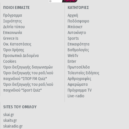
ΠΟΙΟΙ ΕΙΜΑΣΤΕ
ΚΑΤΗΓΟΡΙΕΣ
Πρόγραμμα
Αρχική
Συχνότητες
Ποδόσφαιρο
Δελτία τύπου
Μπάσκετ
Επικοινωνία
Αυτοκίνητο
Greece Is
Sports
Οικ. Καταστάσεις
Επικαιρότητα
Όροι Χρήσης
Βαθμολογίες
Προσωπικά Δεδομένα
WebTv
Cookies
Enter
Όροι διεξαγωγής διαγωνισμών
Πρωτοσέλιδα
Όροι διεξαγωγής του ραδ/κού
Τελευταίες Ειδήσεις
παιχνιδιού "ΣΠΟΡ FM Quiz"
Αρθρογραφίες
Όροι διεξαγωγής του ραδ/κού
Αφιερώματα
παιχνιδιού "Sport Quiz"
Πρόγραμμα TV
Live-radio
SITES ΤΟΥ ΟΜΙΛΟΥ
skai.gr
skaitv.gr
skairadio.gr