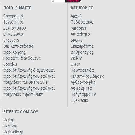
ΠΟΙΟΙ ΕΙΜΑΣΤΕ
ΚΑΤΗΓΟΡΙΕΣ
Πρόγραμμα
Αρχική
Συχνότητες
Ποδόσφαιρο
Δελτία τύπου
Μπάσκετ
Επικοινωνία
Αυτοκίνητο
Greece Is
Sports
Οικ. Καταστάσεις
Επικαιρότητα
Όροι Χρήσης
Βαθμολογίες
Προσωπικά Δεδομένα
WebTv
Cookies
Enter
Όροι διεξαγωγής διαγωνισμών
Πρωτοσέλιδα
Όροι διεξαγωγής του ραδ/κού
Τελευταίες Ειδήσεις
παιχνιδιού "ΣΠΟΡ FM Quiz"
Αρθρογραφίες
Όροι διεξαγωγής του ραδ/κού
Αφιερώματα
παιχνιδιού "Sport Quiz"
Πρόγραμμα TV
Live-radio
SITES ΤΟΥ ΟΜΙΛΟΥ
skai.gr
skaitv.gr
skairadio.gr