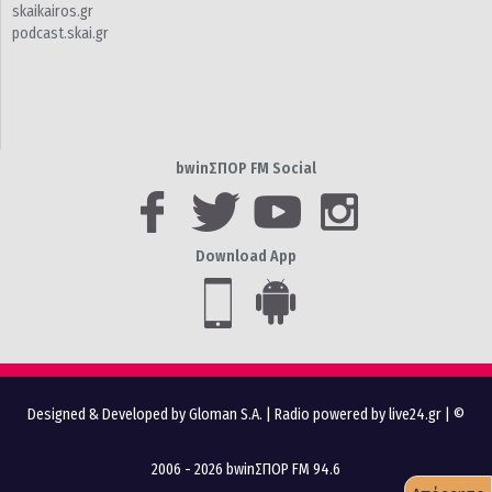
skaikairos.gr
podcast.skai.gr
bwinΣΠΟΡ FM Social
Download App
Designed & Developed by Gloman S.A.
|
Radio powered by live24.gr
| ©
2006 - 2026 bwinΣΠΟΡ FM 94.6