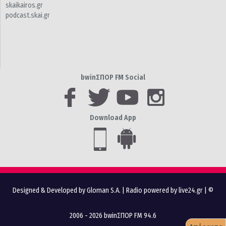
skaikairos.gr
podcast.skai.gr
bwinΣΠΟΡ FM Social
Download App
Designed & Developed by Gloman S.A.
|
Radio powered by live24.gr
| ©
2006 - 2026 bwinΣΠΟΡ FM 94.6