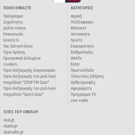
ΠΟΙΟΙ ΕΙΜΑΣΤΕ
ΚΑΤΗΓΟΡΙΕΣ
Πρόγραμμα
Αρχική
Συχνότητες
Ποδόσφαιρο
Δελτία τύπου
Μπάσκετ
Επικοινωνία
Αυτοκίνητο
Greece Is
Sports
Οικ. Καταστάσεις
Επικαιρότητα
Όροι Χρήσης
Βαθμολογίες
Προσωπικά Δεδομένα
WebTv
Cookies
Enter
Όροι διεξαγωγής διαγωνισμών
Πρωτοσέλιδα
Όροι διεξαγωγής του ραδ/κού
Τελευταίες Ειδήσεις
παιχνιδιού "ΣΠΟΡ FM Quiz"
Αρθρογραφίες
Όροι διεξαγωγής του ραδ/κού
Αφιερώματα
παιχνιδιού "Sport Quiz"
Πρόγραμμα TV
Live-radio
SITES ΤΟΥ ΟΜΙΛΟΥ
skai.gr
skaitv.gr
skairadio.gr