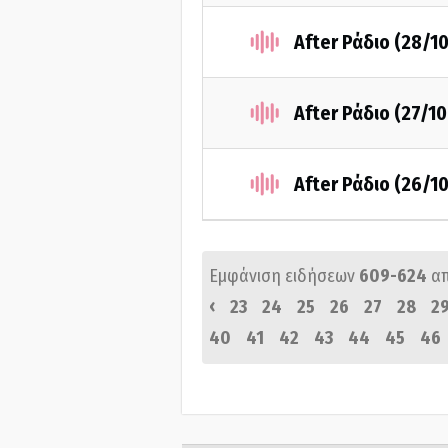
After Ράδιο (28/1
After Ράδιο (27/1
After Ράδιο (26/1
Εμφάνιση ειδήσεων
609-624
α
‹
23
24
25
26
27
28
2
40
41
42
43
44
45
46