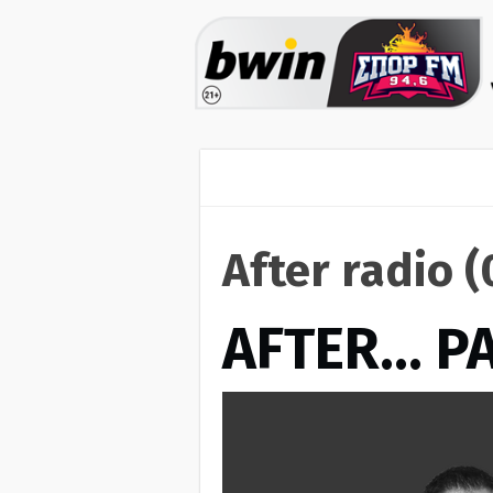
After radio 
AFTER… Ρ