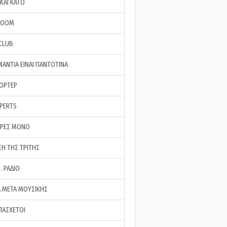
ΚΑΙ ΚΑΤΩ
ROOM
 CLUB
ΜΑΝΤΙΑ ΕΙΝΑΙ ΠΑΝΤΟΤΙΝΑ
ΠΟΡΤΕΡ
XPERTS
ΕΡΕΣ ΜΟΝΟ
ΣΗ ΤΗΣ ΤΡΙΤΗΣ
… ΡΑΔΙΟ
 ΜΕΤΑ ΜΟΥΣΙΚΗΣ
ΠΑΣΧΕΤΟΙ