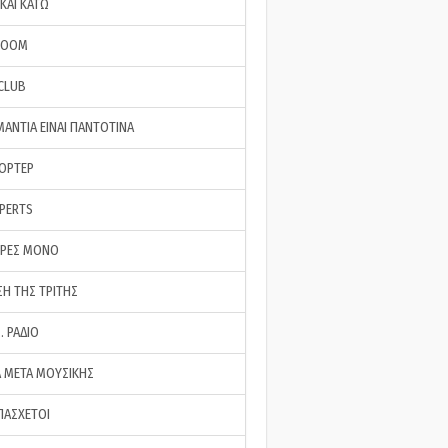
ΚΑΙ ΚΑΤΩ
ROOM
 CLUB
ΜΑΝΤΙΑ ΕΙΝΑΙ ΠΑΝΤΟΤΙΝΑ
ΠΟΡΤΕΡ
XPERTS
ΕΡΕΣ ΜΟΝΟ
ΣΗ ΤΗΣ ΤΡΙΤΗΣ
… ΡΑΔΙΟ
 ΜΕΤΑ ΜΟΥΣΙΚΗΣ
ΠΑΣΧΕΤΟΙ