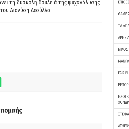
νει τη δύσκολη δουλειά της ψυχανάλυσης
ΕΠΙΘΕ
του Διονύση Δεσύλλα.
GAME 
ΤA «Π
ΑΡΗΣ 
ΝΙΚΟΣ
ΜΑΝΩΛ
FAIR P
ΡΕΠΟΡ
ΗΧΟΓΡ
ΧΟΝΔ
κπομπής
ΣΤΕΦΑ
ATHEN