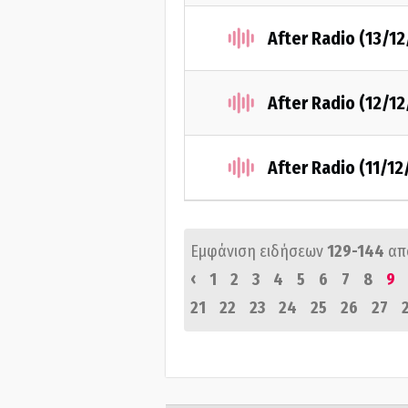
After Radio (13/1
After Radio (12/1
After Radio (11/12
Εμφάνιση ειδήσεων
129-144
απ
‹
1
2
3
4
5
6
7
8
9
21
22
23
24
25
26
27