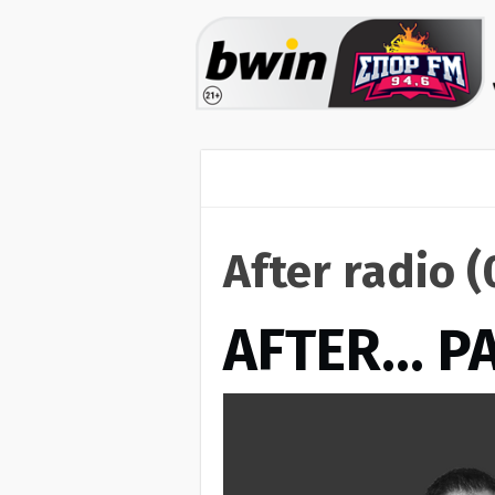
After radio 
AFTER… Ρ