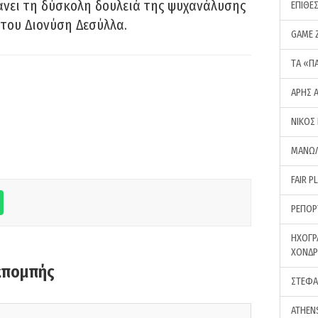
νει τη δύσκολη δουλειά της ψυχανάλυσης
ΕΠΙΘΕ
του Διονύση Δεσύλλα.
GAME 
ΤA «Π
ΑΡΗΣ 
ΝΙΚΟΣ
ΜΑΝΩΛ
FAIR P
ΡΕΠΟΡ
ΗΧΟΓΡ
ΧΟΝΔ
κπομπής
ΣΤΕΦΑ
ATHEN