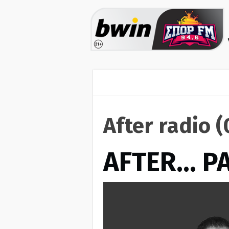
After radio 
AFTER… Ρ