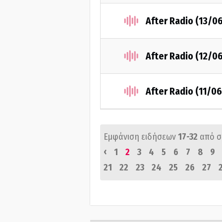
After Radio (13/0
After Radio (12/0
After Radio (11/0
Εμφάνιση ειδήσεων
17-32
από 
‹
1
2
3
4
5
6
7
8
9
21
22
23
24
25
26
27