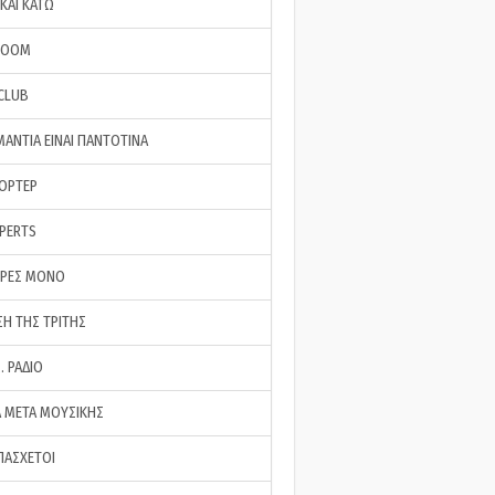
ΚΑΙ ΚΑΤΩ
ROOM
 CLUB
ΜΑΝΤΙΑ ΕΙΝΑΙ ΠΑΝΤΟΤΙΝΑ
ΠΟΡΤΕΡ
XPERTS
ΕΡΕΣ ΜΟΝΟ
ΣΗ ΤΗΣ ΤΡΙΤΗΣ
… ΡΑΔΙΟ
 ΜΕΤΑ ΜΟΥΣΙΚΗΣ
ΠΑΣΧΕΤΟΙ