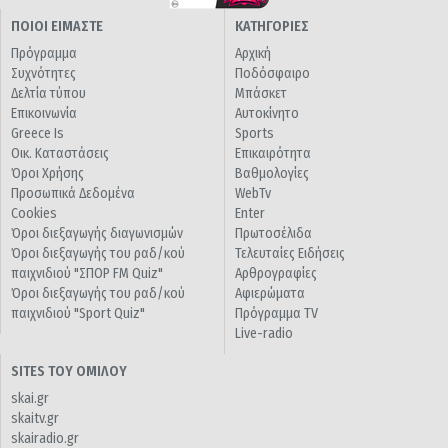
ΠΟΙΟΙ ΕΙΜΑΣΤΕ
ΚΑΤΗΓΟΡΙΕΣ
Πρόγραμμα
Αρχική
Συχνότητες
Ποδόσφαιρο
Δελτία τύπου
Μπάσκετ
Επικοινωνία
Αυτοκίνητο
Greece Is
Sports
Οικ. Καταστάσεις
Επικαιρότητα
Όροι Χρήσης
Βαθμολογίες
Προσωπικά Δεδομένα
WebTv
Cookies
Enter
Όροι διεξαγωγής διαγωνισμών
Πρωτοσέλιδα
Όροι διεξαγωγής του ραδ/κού
Τελευταίες Ειδήσεις
παιχνιδιού "ΣΠΟΡ FM Quiz"
Αρθρογραφίες
Όροι διεξαγωγής του ραδ/κού
Αφιερώματα
παιχνιδιού "Sport Quiz"
Πρόγραμμα TV
Live-radio
SITES ΤΟΥ ΟΜΙΛΟΥ
skai.gr
skaitv.gr
skairadio.gr