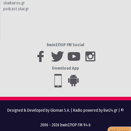
skaikairos.gr
podcast.skai.gr
bwinΣΠΟΡ FM Social
Download App
Designed & Developed by Gloman S.A.
|
Radio powered by live24.gr
| ©
2006 - 2026 bwinΣΠΟΡ FM 94.6